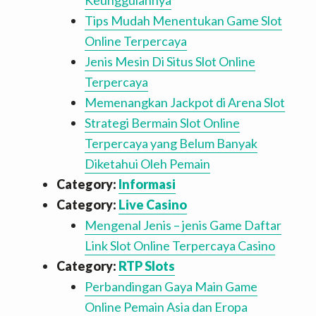
Tips Mudah Menentukan Game Slot
Online Terpercaya
Jenis Mesin Di Situs Slot Online
Terpercaya
Memenangkan Jackpot di Arena Slot
Strategi Bermain Slot Online
Terpercaya yang Belum Banyak
Diketahui Oleh Pemain
Category:
Informasi
Category:
Live Casino
Mengenal Jenis – jenis Game Daftar
Link Slot Online Terpercaya Casino
Category:
RTP Slots
Perbandingan Gaya Main Game
Online Pemain Asia dan Eropa