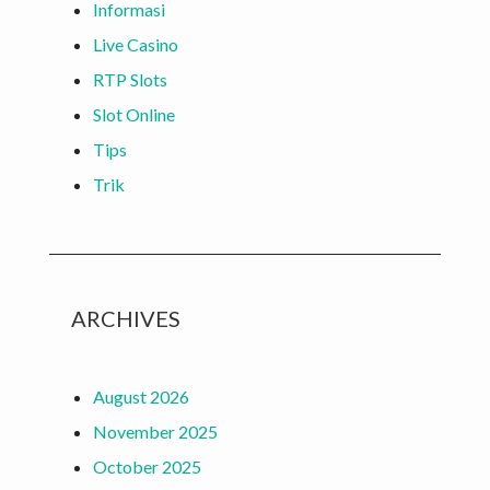
Informasi
Live Casino
RTP Slots
Slot Online
Tips
Trik
ARCHIVES
August 2026
November 2025
October 2025