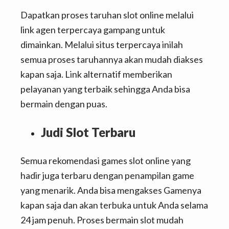
Dapatkan proses taruhan slot online melalui
link agen terpercaya gampang untuk
dimainkan. Melalui situs terpercaya inilah
semua proses taruhannya akan mudah diakses
kapan saja. Link alternatif memberikan
pelayanan yang terbaik sehingga Anda bisa
bermain dengan puas.
Judi Slot Terbaru
Semua rekomendasi games slot online yang
hadir juga terbaru dengan penampilan game
yang menarik. Anda bisa mengakses Gamenya
kapan saja dan akan terbuka untuk Anda selama
24 jam penuh. Proses bermain slot mudah