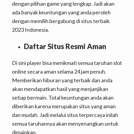
dengan pilihan game yang lengkap. Jadi akan
ada banyak keuntungan yang anda peroleh
dengan memilih bergabung di situs terbaik
2023 Indonesia.
Daftar Situs Resmi Aman
Di sini player bisa menikmati semua taruhan slot
online secara aman selama 24 jam penuh.
Memberikan hiburan yang terbaik dan anda
akan mendapatkan hasil yang menjanjikan
setiap bermain. Total keuntungan anda akan
diberikan karena merupakan situs yang aman
dan mudah. Jadi melalui situs terpercaya inilah
semua taruhannya akan menyenangkan untuk
dimainkan.