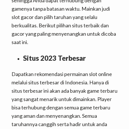
sehingga Anda dapat terhubung dengan
gamenya tanpa batasan waktu. Mainkan judi
slot gacor dan pilih taruhan yang selalu
berkualitas. Berikut pilihan situs terbaik dan
gacor yang paling menyenangkan untuk dicoba
saat ini.
Situs 2023 Terbesar
Dapatkan rekomendasi permainan slot online
melalui situs terbesar di Indonesia. Hanya di
situs terbesar ini akan ada banyak game terbaru
yang sangat menarik untuk dimainkan. Player
bisa terhubung dengan semua game terbaru
yang aman dan menyenangkan. Semua
taruhannya canggih serta hadir untuk anda