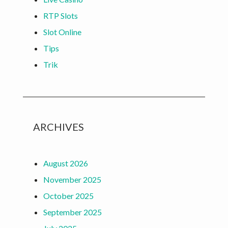
RTP Slots
Slot Online
Tips
Trik
ARCHIVES
August 2026
November 2025
October 2025
September 2025