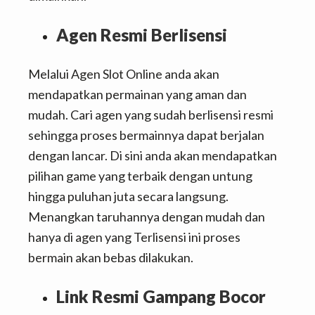
Agen Resmi Berlisensi
Melalui Agen Slot Online anda akan
mendapatkan permainan yang aman dan
mudah. Cari agen yang sudah berlisensi resmi
sehingga proses bermainnya dapat berjalan
dengan lancar. Di sini anda akan mendapatkan
pilihan game yang terbaik dengan untung
hingga puluhan juta secara langsung.
Menangkan taruhannya dengan mudah dan
hanya di agen yang Terlisensi ini proses
bermain akan bebas dilakukan.
Link Resmi Gampang Bocor