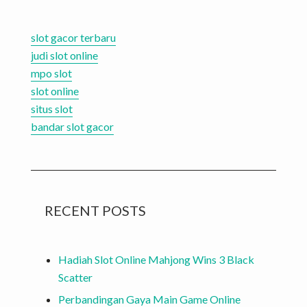
slot gacor terbaru
judi slot online
mpo slot
slot online
situs slot
bandar slot gacor
RECENT POSTS
Hadiah Slot Online Mahjong Wins 3 Black
Scatter
Perbandingan Gaya Main Game Online