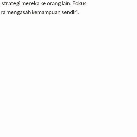
 strategi mereka ke orang lain. Fokus
cara mengasah kemampuan sendiri.