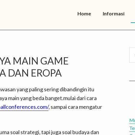
Home
Informasi
P
Se
YA MAIN GAME
thi
S
we
IA DAN EROPA
awasan yang paling sering dibandingin itu
aya main yang beda banget.mulai dari cara
hallconferences.com/
, sampai cara mengatur
Mu
Te
a soal strategi, tapi juga soal budaya dan