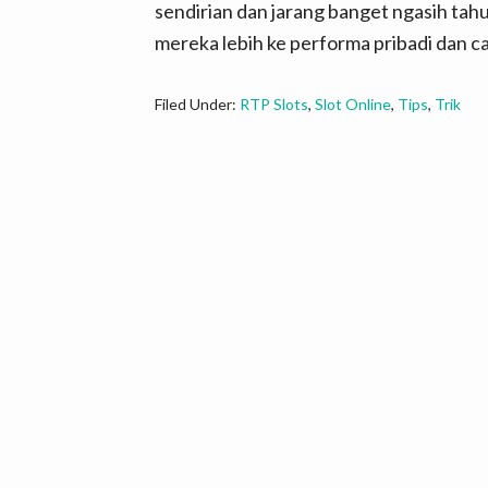
sendirian dan jarang banget ngasih tahu
mereka lebih ke performa pribadi dan 
Filed Under:
RTP Slots
,
Slot Online
,
Tips
,
Trik