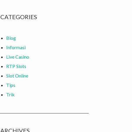
CATEGORIES
Blog
Informasi
Live Casino
RTP Slots
Slot Online
Tips
Trik
ARCHIVES