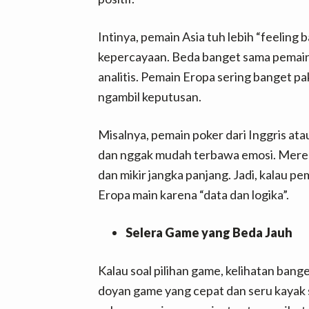
Intinya, pemain Asia tuh lebih “feeling b
kepercayaan.
Beda banget sama pemain
analitis. Pemain Eropa sering banget p
ngambil keputusan.
Misalnya, pemain poker dari Inggris ata
dan nggak mudah terbawa emosi. Mereka
dan mikir jangka panjang. Jadi, kalau pe
Eropa main karena “data dan logika”.
Selera Game yang Beda Jauh
Kalau soal pilihan game, kelihatan bang
doyan game yang cepat dan seru kayak sl