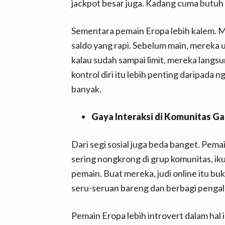
jackpot besar juga. Kadang cuma butuh 
Sementara pemain Eropa lebih kalem. 
saldo yang rapi. Sebelum main, mereka 
kalau sudah sampai limit, mereka langsu
kontrol diri itu lebih penting daripada 
banyak.
Gaya Interaksi di Komunitas 
Dari segi sosial juga beda banget. Pem
sering nongkrong di grup komunitas, ik
pemain. Buat mereka, judi online itu bu
seru-seruan bareng dan berbagi penga
Pemain Eropa lebih introvert dalam hal 