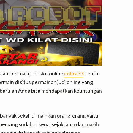
am bermain judi slot online
cobra33
Tentu
rmain di situs permainan judi online yang
, barulah Anda bisa mendapatkan keuntungan
 banyak sekali di mainkan orang-orang yaitu
ne memang sudah di kenal sejak lama dan masih
a semakin banyak saja pemain yang