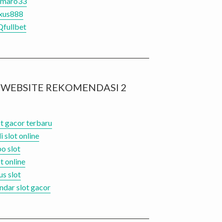
maro33
xus888
fullbet
WEBSITE REKOMENDASI 2
ot gacor terbaru
i slot online
o slot
t online
us slot
ndar slot gacor