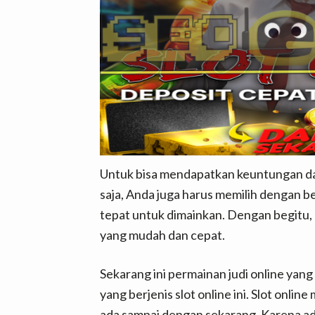
Untuk bisa mendapatkan keuntungan dal
saja, Anda juga harus memilih dengan be
tepat untuk dimainkan. Dengan begitu
yang mudah dan cepat.
Sekarang ini permainan judi online yang
yang berjenis slot online ini. Slot onli
ada sampai dengan sekarang. Karena ad