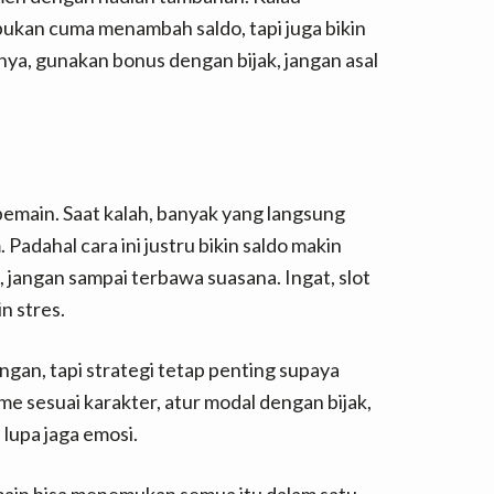
bukan cuma menambah saldo, tapi juga bikin
nya, gunakan bonus dengan bijak, jangan asal
 pemain. Saat kalah, banyak yang langsung
adahal cara ini justru bikin saldo makin
 jangan sampai terbawa suasana. Ingat, slot
n stres.
gan, tapi strategi tetap penting supaya
me sesuai karakter, atur modal dengan bijak,
lupa jaga emosi.
pemain bisa menemukan semua itu dalam satu