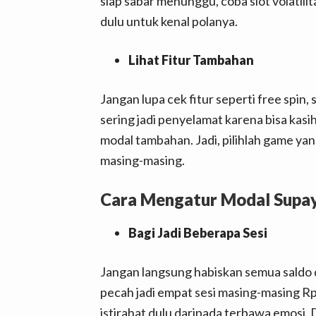
siap sabar menunggu, coba slot volatilit
dulu untuk kenal polanya.
Lihat Fitur Tambahan
Jangan lupa cek fitur seperti free spin, 
sering jadi penyelamat karena bisa kas
modal tambahan. Jadi, pilihlah game y
masing-masing.
Cara Mengatur Modal Sup
Bagi Jadi Beberapa Sesi
Jangan langsung habiskan semua saldo 
pecah jadi empat sesi masing-masing Rp5
istirahat dulu daripada terbawa emosi. 