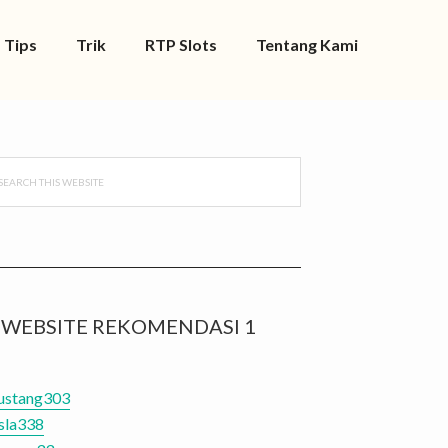
Tips
Trik
RTP Slots
Tentang Kami
rimary
arch
s
idebar
bsite
WEBSITE REKOMENDASI 1
stang303
sla338