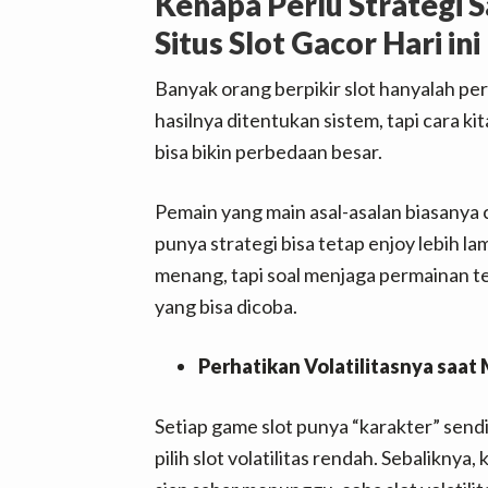
Kenapa Perlu Strategi S
Situs Slot Gacor Hari ini
Banyak orang berpikir slot hanyalah p
hasilnya ditentukan sistem, tapi cara 
bisa bikin perbedaan besar.
Pemain yang main asal-asalan biasanya 
punya strategi bisa tetap enjoy lebih la
menang, tapi soal menjaga permainan te
yang bisa dicoba.
Perhatikan Volatilitasnya saat M
Setiap game slot punya “karakter” sendi
pilih slot volatilitas rendah. Sebaliknya