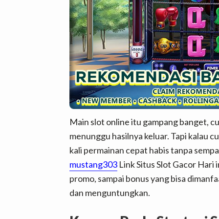
v
n
d
i
t
e
g
b
a
a
t
r
i
o
n
Main slot online itu gampang banget, cu
menunggu hasilnya keluar. Tapi kalau 
kali permainan cepat habis tanpa sempa
mustang303
Link Situs Slot Gacor Hari
promo, sampai bonus yang bisa dimanfaa
dan menguntungkan.