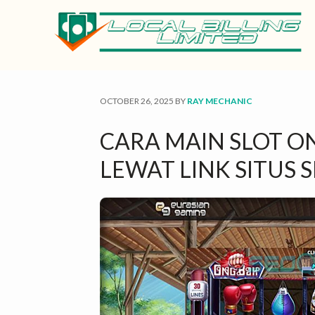
S
S
S
k
k
k
i
i
i
p
p
p
t
t
t
OCTOBER 26, 2025
BY
RAY MECHANIC
o
o
o
p
m
p
CARA MAIN SLOT O
r
a
r
LEWAT LINK SITUS S
i
i
i
m
n
m
a
c
a
r
o
r
y
n
y
n
t
s
a
e
i