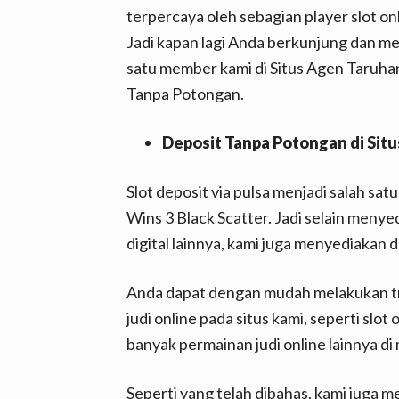
terpercaya oleh sebagian player slot o
Jadi kapan lagi Anda berkunjung dan m
satu member kami di Situs Agen Taruha
Tanpa Potongan.
Deposit Tanpa Potongan di Situ
Slot deposit via pulsa menjadi salah s
Wins 3 Black Scatter. Jadi selain meny
digital lainnya, kami juga menyediakan 
Anda dapat dengan mudah melakukan tr
judi online pada situs kami, seperti slot 
banyak permainan judi online lainnya 
Seperti yang telah dibahas, kami juga 