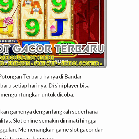
 Potongan Terbaru hanya di Bandar
ru setiap harinya. Di sini player bisa
s menguntungkan untuk dicoba.
ainkan gamenya dengan langkah sederhana
tas. Slot online semakin diminati hingga
nggulan. Memenangkan game slot gacor dan
 juta secara langsung.