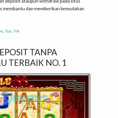
an deposit ataupun withdraw pada situs
erus membantu dan memberikan kemudahan
ne
,
Tips
,
Trik
EPOSIT TANPA
 TERBAIK NO. 1