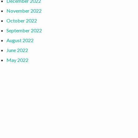
December 2022
November 2022
October 2022
September 2022
August 2022
June 2022
May 2022