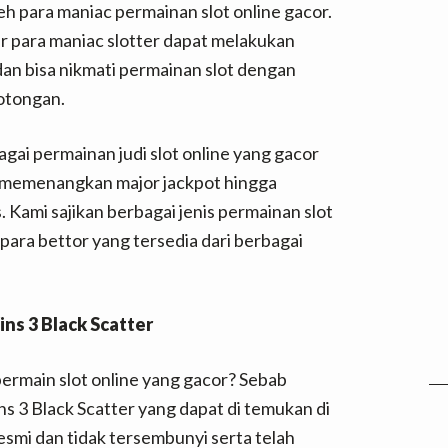
eh para maniac permainan slot online gacor.
r para maniac slotter dapat melakukan
 dan bisa nikmati permainan slot dengan
potongan.
agai permainan judi slot online yang gacor
 memenangkan major jackpot hingga
 Kami sajikan berbagai jenis permainan slot
 para bettor yang tersedia dari berbagai
ns 3 Black Scatter
bermain slot online yang gacor? Sebab
3 Black Scatter yang dapat di temukan di
resmi dan tidak tersembunyi serta telah