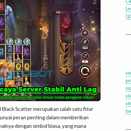
Ca
Le
QQ
sl
jud
mp
slo
sit
3 Black Scatter merupakan salah satu fitur
ba
punyai peran penting dalam memberikan
alnya dengan simbol biasa, yang mana