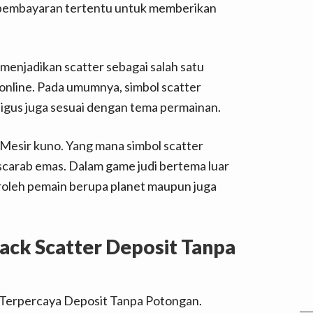
s pembayaran tertentu untuk memberikan
 menjadikan scatter sebagai salah satu
 online.
Pada umumnya, simbol scatter
igus juga sesuai dengan tema permainan.
 Mesir kuno. Yang mana simbol scatter
carab emas. Dalam game judi bertema luar
eroleh pemain berupa planet maupun juga
lack Scatter Deposit Tanpa
ne Terpercaya Deposit Tanpa Potongan.