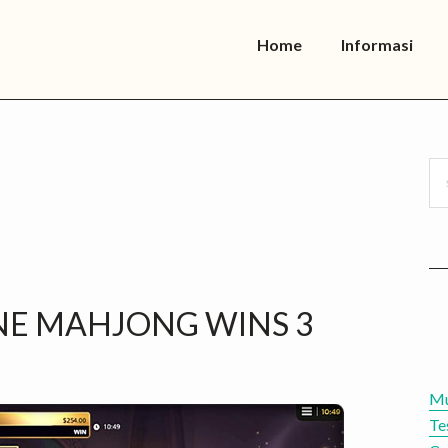
Home
Informasi
P
Se
thi
S
we
NE MAHJONG WINS 3
Mu
Te