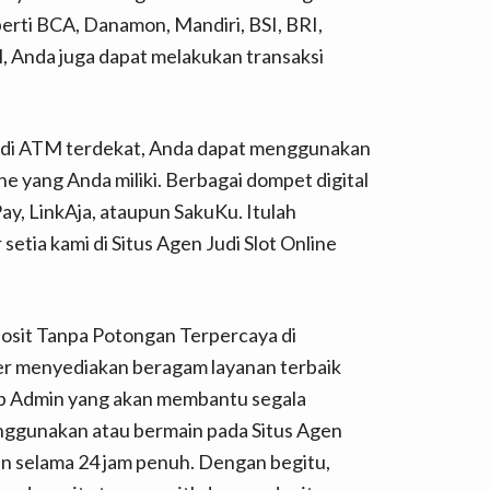
erti BCA, Danamon, Mandiri, BSI, BRI,
l, Anda juga dapat melakukan transaksi
ri di ATM terdekat, Anda dapat menggunakan
e yang Anda miliki. Berbagai dompet digital
y, LinkAja, ataupun SakuKu. Itulah
etia kami di Situs Agen Judi Slot Online
posit Tanpa Potongan Terpercaya di
er menyediakan beragam layanan terbaik
p Admin yang akan membantu segala
nggunakan atau bermain pada Situs Agen
an selama 24 jam penuh. Dengan begitu,