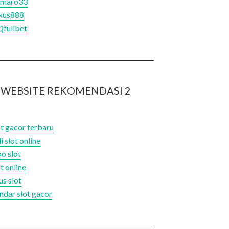
maro33
xus888
fullbet
WEBSITE REKOMENDASI 2
ot gacor terbaru
i slot online
o slot
t online
us slot
ndar slot gacor