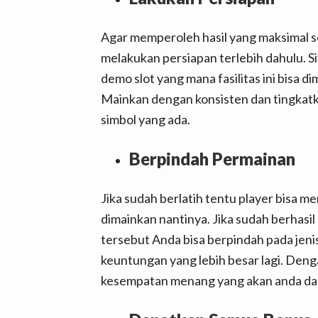
Agar memperoleh hasil yang maksimal
melakukan persiapan terlebih dahulu. Si
demo slot yang mana fasilitas ini bisa d
Mainkan dengan konsisten dan tingka
simbol yang ada.
Berpindah Permainan
Jika sudah berlatih tentu player bisa 
dimainkan nantinya. Jika sudah berhas
tersebut Anda bisa berpindah pada jen
keuntungan yang lebih besar lagi. Den
kesempatan menang yang akan anda da