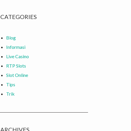
CATEGORIES
Blog
Informasi
Live Casino
RTP Slots
Slot Online
Tips
Trik
ARCHIVES