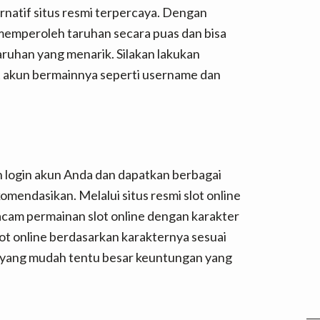
ernatif situs resmi terpercaya. Dengan
 memperoleh taruhan secara puas dan bisa
ruhan yang menarik. Silakan lakukan
t akun bermainnya seperti username dan
an login akun Anda dan dapatkan berbagai
mendasikan. Melalui situs resmi slot online
acam permainan slot online dengan karakter
lot online berdasarkan karakternya sesuai
 yang mudah tentu besar keuntungan yang