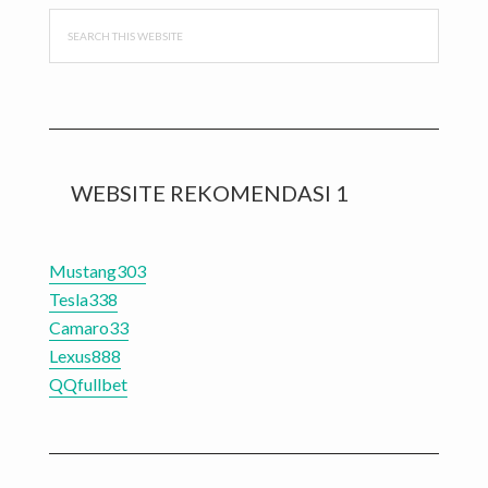
Primary
Search
this
Sidebar
website
WEBSITE REKOMENDASI 1
Mustang303
Tesla338
Camaro33
Lexus888
QQfullbet