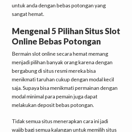
untuk anda dengan bebas potongan yang
sangat hemat.
Mengenal 5 Pilihan Situs Slot
Online Bebas Potongan
Bermain slot online secara hemat memang
menjadi pilihan banyak orang karena dengan
bergabung di situs resmi mereka bisa
menikmati taruhan cukup dengan modal kecil
saja. Supaya bisa menikmati permainan dengan
modal minimal para pemain juga dapat
melakukan deposit bebas potongan.
Tidak semua situs menerapkan cara ini jadi
wajib bagi semua kalangan untuk memilih situs