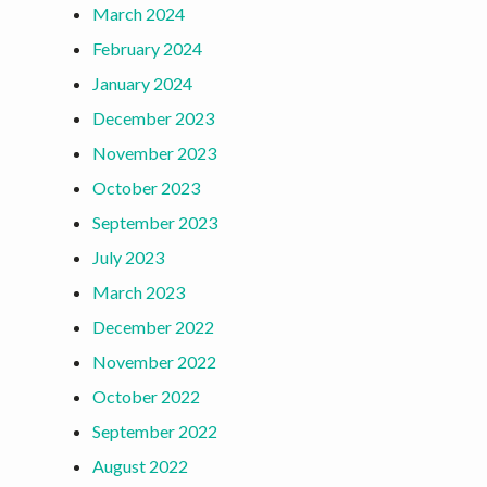
March 2024
February 2024
January 2024
December 2023
November 2023
October 2023
September 2023
July 2023
March 2023
December 2022
November 2022
October 2022
September 2022
August 2022