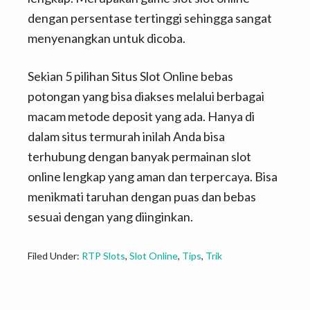
dengan persentase tertinggi sehingga sangat
menyenangkan untuk dicoba.
Sekian 5 pilihan Situs Slot Online bebas
potongan yang bisa diakses melalui berbagai
macam metode deposit yang ada. Hanya di
dalam situs termurah inilah Anda bisa
terhubung dengan banyak permainan slot
online lengkap yang aman dan terpercaya. Bisa
menikmati taruhan dengan puas dan bebas
sesuai dengan yang diinginkan.
Filed Under:
RTP Slots
,
Slot Online
,
Tips
,
Trik