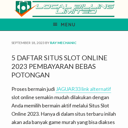
S
S
S
k
k
k
i
i
i
MENU
p
p
p
t
t
t
SEPTEMBER 18, 2023
BY
RAY MECHANIC
o
o
o
p
m
p
5 DAFTAR SITUS SLOT ONLINE
r
a
r
2023 PEMBAYARAN BEBAS
i
i
i
POTONGAN
m
n
m
a
c
a
Proses bermain judi
JAGUAR33 link alternatif
r
o
r
slot online semakin mudah dilakukan dengan
y
n
y
Anda memilih bermain aktif melalui Situs Slot
n
t
s
Online 2023. Hanya di dalam situs terbaru inilah
a
e
i
akan ada banyak game murah yang bisa diakses