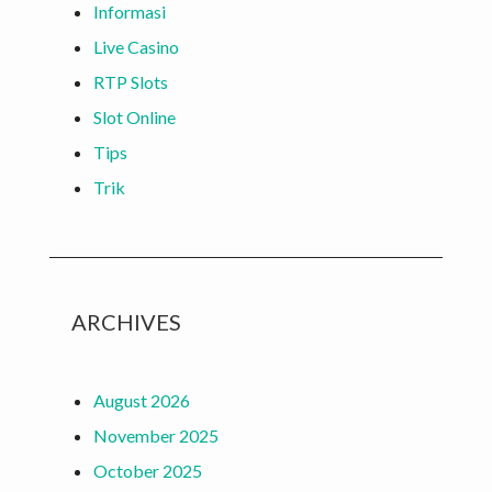
Informasi
Live Casino
RTP Slots
Slot Online
Tips
Trik
ARCHIVES
August 2026
November 2025
October 2025