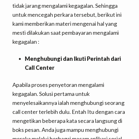
tidak jarang mengalami kegagalan. Sehingga
untuk mencegah perkara tersebut, berikut ini
kami memberikan materi mengenai hal yang
mesti dilakukan saat pembayaran mengalami
kegagalan :
Menghubungi dan Ikuti Perintah dari
Call Center
Apabila proses penyetoran mengalami
kegagalan. Solusi pertama untuk
menyelesaikannya ialah menghubungi seorang
call center terlebih dulu. Entah Itu dengan cara
mengetikan beberapa kata secara langsung di
boks pesan. Anda juga mampu menghubungi
mereka melalui berbagai macam aplikasi sosial