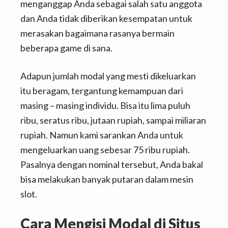
v
n
d
menganggap Anda sebagai salah satu anggota
i
t
e
dan Anda tidak diberikan kesempatan untuk
g
b
merasakan bagaimana rasanya bermain
a
a
beberapa game di sana.
t
r
i
Adapun jumlah modal yang mesti dikeluarkan
o
itu beragam, tergantung kemampuan dari
n
masing – masing individu. Bisa itu lima puluh
ribu, seratus ribu, jutaan rupiah, sampai miliaran
rupiah. Namun kami sarankan Anda untuk
mengeluarkan uang sebesar 75 ribu rupiah.
Pasalnya dengan nominal tersebut, Anda bakal
bisa melakukan banyak putaran dalam mesin
slot.
Cara Mengisi Modal di Situs