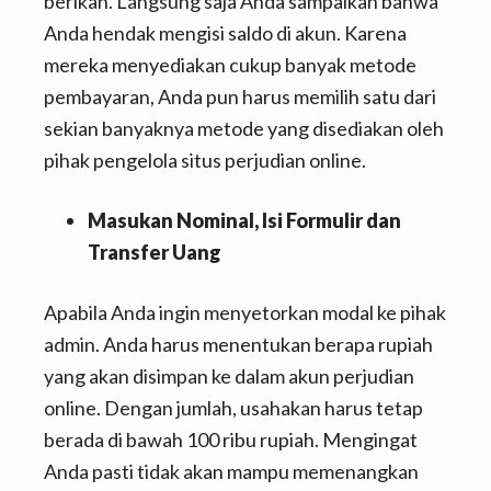
berikan. Langsung saja Anda sampaikan bahwa
Anda hendak mengisi saldo di akun. Karena
mereka menyediakan cukup banyak metode
pembayaran, Anda pun harus memilih satu dari
sekian banyaknya metode yang disediakan oleh
pihak pengelola situs perjudian online.
Masukan Nominal, Isi Formulir dan
Transfer Uang
Apabila Anda ingin menyetorkan modal ke pihak
admin. Anda harus menentukan berapa rupiah
yang akan disimpan ke dalam akun perjudian
online. Dengan jumlah, usahakan harus tetap
berada di bawah 100 ribu rupiah. Mengingat
Anda pasti tidak akan mampu memenangkan