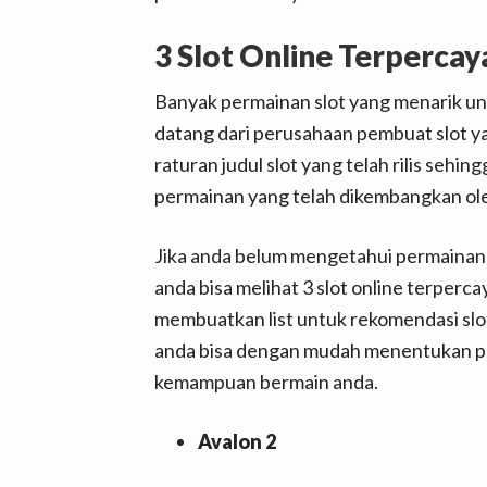
v
n
d
i
t
e
3 Slot Online Terperca
g
b
a
a
Banyak permainan slot yang menarik un
t
r
datang dari perusahaan pembuat slot y
i
raturan judul slot yang telah rilis seh
o
permainan yang telah dikembangkan ol
n
Jika anda belum mengetahui permainan 
anda bisa melihat 3 slot online terperc
membuatkan list untuk rekomendasi s
anda bisa dengan mudah menentukan pe
kemampuan bermain anda.
Avalon 2