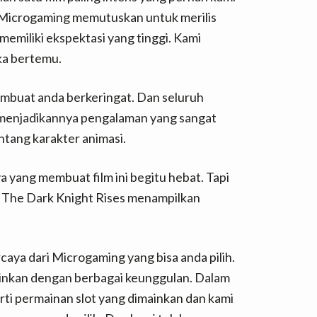
ka Microgaming memutuskan untuk merilis
 memiliki ekspektasi yang tinggi. Kami
a bertemu.
embuat anda berkeringat. Dan seluruh
 menjadikannya pengalaman yang sangat
ntang karakter animasi.
a yang membuat film ini begitu hebat. Tapi
ot. The Dark Knight Rises menampilkan
caya dari Microgaming yang bisa anda pilih.
ainkan dengan berbagai keunggulan. Dalam
ti permainan slot yang dimainkan dan kami