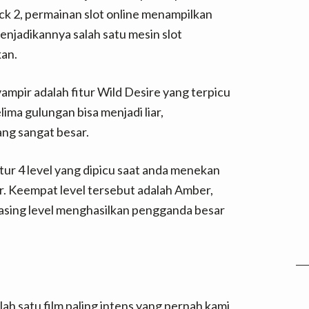
k 2, permainan slot online menampilkan
enjadikannya salah satu mesin slot
an.
vampir adalah fitur Wild Desire yang terpicu
elima gulungan bisa menjadi liar,
ng sangat besar.
ur 4 level yang dipicu saat anda menekan
er. Keempat level tersebut adalah Amber,
masing level menghasilkan pengganda besar
ah satu film paling intens yang pernah kami