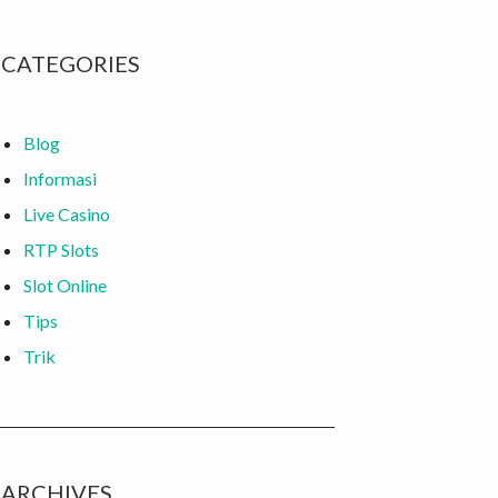
CATEGORIES
Blog
Informasi
Live Casino
RTP Slots
Slot Online
Tips
Trik
ARCHIVES