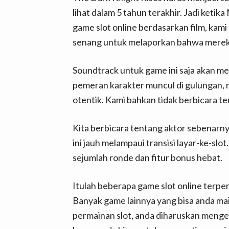
lihat dalam 5 tahun terakhir. Jadi keti
game slot online berdasarkan film, kami
senang untuk melaporkan bahwa merek
Soundtrack untuk game ini saja akan m
pemeran karakter muncul di gulungan,
otentik. Kami bahkan tidak berbicara te
Kita berbicara tentang aktor sebenarny
ini jauh melampaui transisi layar-ke-sl
sejumlah ronde dan fitur bonus hebat.
Itulah beberapa game slot online terper
Banyak game lainnya yang bisa anda m
permainan slot, anda diharuskan menger