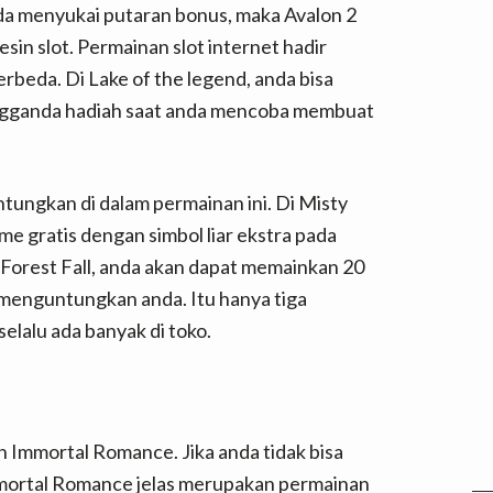
nda menyukai putaran bonus, maka Avalon 2
sin slot. Permainan slot internet hadir
rbeda. Di Lake of the legend, anda bisa
gganda hadiah saat anda mencoba membuat
ungkan di dalam permainan ini. Di Misty
e gratis dengan simbol liar ekstra pada
 Forest Fall, anda akan dapat memainkan 20
g menguntungkan anda. Itu hanya tiga
selalu ada banyak di toko.
h Immortal Romance. Jika anda tidak bisa
mortal Romance jelas merupakan permainan