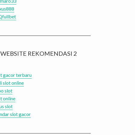
maro33
xus888
fullbet
WEBSITE REKOMENDASI 2
ot gacor terbaru
i slot online
o slot
t online
us slot
ndar slot gacor