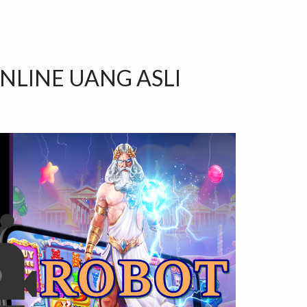
ONLINE UANG ASLI