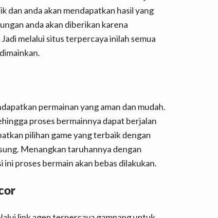
ik dan anda akan mendapatkan hasil yang
tungan anda akan diberikan karena
adi melalui situs terpercaya inilah semua
dimainkan.
endapatkan permainan yang aman dan mudah.
sehingga proses bermainnya dapat berjalan
patkan pilihan game yang terbaik dengan
ngsung. Menangkan taruhannya dengan
i ini proses bermain akan bebas dilakukan.
cor
lalui link agen terpercaya gampang untuk