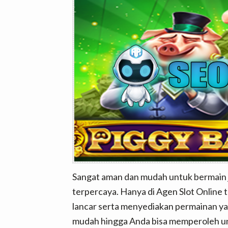
v
n
d
i
t
e
g
b
a
a
t
r
i
o
n
Sangat aman dan mudah untuk bermain ju
terpercaya. Hanya di Agen Slot Online
lancar serta menyediakan permainan 
mudah hingga Anda bisa memperoleh un