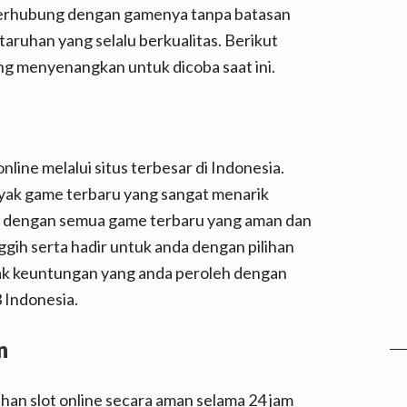
terhubung dengan gamenya tanpa batasan
 taruhan yang selalu berkualitas. Berikut
ling menyenangkan untuk dicoba saat ini.
ine melalui situs terbesar di Indonesia.
anyak game terbaru yang sangat menarik
ng dengan semua game terbaru yang aman dan
ih serta hadir untuk anda dengan pilihan
yak keuntungan yang anda peroleh dengan
 Indonesia.
n
uhan slot online secara aman selama 24 jam