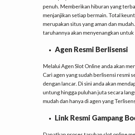
penuh. Memberikan hiburan yang terba
menjanjikan setiap bermain. Total keun
merupakan situs yang aman dan mudah. J
taruhannya akan menyenangkan untuk 
Agen Resmi Berlisensi
Melalui Agen Slot Online anda akan m
Cari agen yang sudah berlisensi resmi 
dengan lancar. Di sini anda akan menda
untung hingga puluhan juta secara la
mudah dan hanya di agen yang Terlisens
Link Resmi Gampang Bo
Dapatkan proses taruhan slot online me