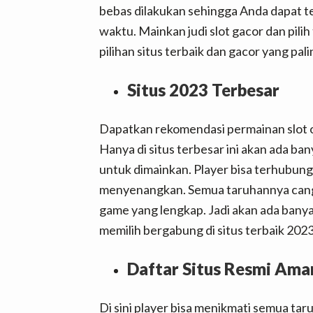
bebas dilakukan sehingga Anda dapat 
waktu. Mainkan judi slot gacor dan pilih
pilihan situs terbaik dan gacor yang pa
Situs 2023 Terbesar
Dapatkan rekomendasi permainan slot onl
Hanya di situs terbesar ini akan ada b
untuk dimainkan. Player bisa terhubu
menyenangkan. Semua taruhannya cangg
game yang lengkap. Jadi akan ada ban
memilih bergabung di situs terbaik 2023
Daftar Situs Resmi Ama
Di sini player bisa menikmati semua tar