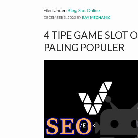
Filed Under:
Blog
,
Slot Online
DECEMBER 3, 2023
BY
RAY MECHANIC
4 TIPE GAME SLOT 
PALING POPULER