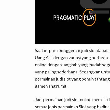
Saat ini para penggemar judi slot dapat
Uang Asli dengan variasi yang berbeda.
online dengan langkah yang mudah sege
yang paling sederhana. Sedangkan untu
permainan judi slot yang penuh tantan
game yang rumit.
Jadi permainan judi slot online memiliki
semua jenis permainan Slot yang hadir 