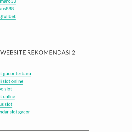
maro33
xus888
fullbet
WEBSITE REKOMENDASI 2
ot gacor terbaru
i slot online
o slot
t online
us slot
ndar slot gacor