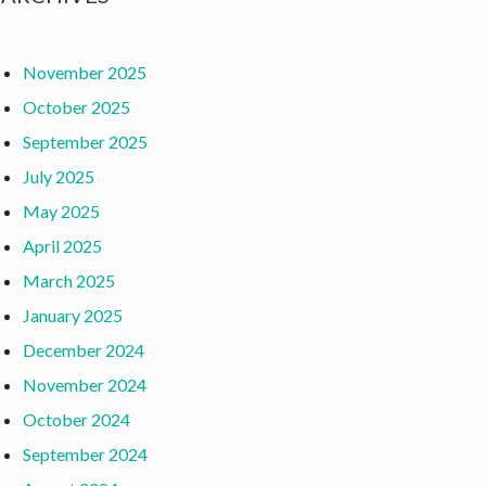
November 2025
October 2025
September 2025
July 2025
May 2025
April 2025
March 2025
January 2025
December 2024
November 2024
October 2024
September 2024