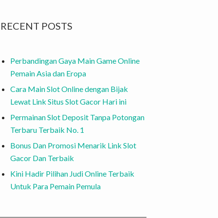
RECENT POSTS
Perbandingan Gaya Main Game Online
Pemain Asia dan Eropa
Cara Main Slot Online dengan Bijak
Lewat Link Situs Slot Gacor Hari ini
Permainan Slot Deposit Tanpa Potongan
Terbaru Terbaik No. 1
Bonus Dan Promosi Menarik Link Slot
Gacor Dan Terbaik
Kini Hadir Pilihan Judi Online Terbaik
Untuk Para Pemain Pemula