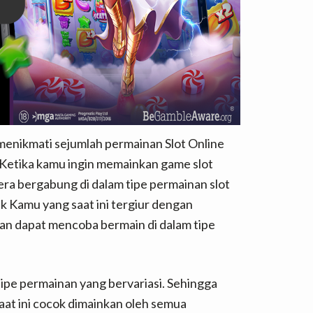
 menikmati sejumlah permainan Slot Online
 Ketika kamu ingin memainkan game slot
ra bergabung di dalam tipe permainan slot
k Kamu yang saat ini tergiur dengan
gan dapat mencoba bermain di dalam tipe
 tipe permainan yang bervariasi. Sehingga
saat ini cocok dimainkan oleh semua