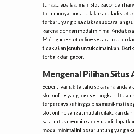
tunggu apa lagi main slot gacor dan hany
taruhannya lancar dilakukan. Jadi slot
terbaru yang bisa diakses secara lang
karena dengan modal minimal Anda bis
Main game slot online secara mudah dan
tidak akan jenuh untuk dimainkan. Berik
terbaik dan gacor.
Mengenal Pilihan Situs
Seperti yang kita tahu sekarang anda 
slot online yang menyenangkan. Itulah 
terpercaya sehingga bisa menikmati se
slot online sangat mudah dilakukan dan
saja untuk memainkannya. Jadi dapatk
modal minimal ini besar untung yang a