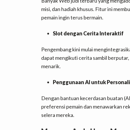
Banyak Web judi terbaru yang mengadops
misi, dan hadiah khusus. Fitur ini mem
pemain ingin terus bermain.
Slot dengan Cerita Interaktif
Pengembang kini mulai mengintegrasikan
dapat mengikuti cerita sambil berputar
menarik.
Penggunaan AI untuk Personali
Dengan bantuan kecerdasan buatan (AI)
preferensi pemain dan menawarkan re
selera mereka.