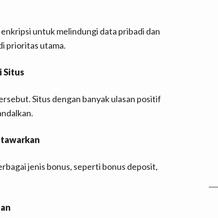
enkripsi untuk melindungi data pribadi dan
 prioritas utama.
 Situs
ersebut. Situs dengan banyak ulasan positif
 andalkan.
i tawarkan
bagai jenis bonus, seperti bonus deposit,
gan