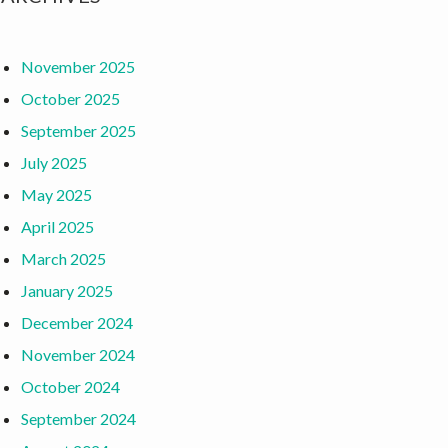
November 2025
October 2025
September 2025
July 2025
May 2025
April 2025
March 2025
January 2025
December 2024
November 2024
October 2024
September 2024