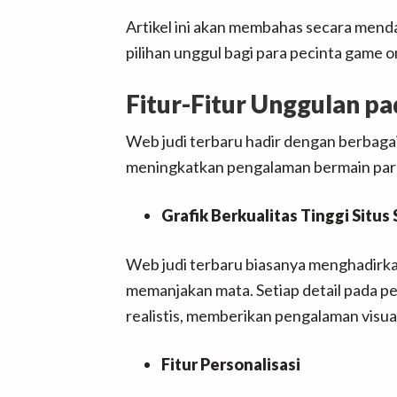
v
n
d
i
t
e
Artikel ini akan membahas secara menda
g
b
pilihan unggul bagi para pecinta game o
a
a
Fitur-Fitur Unggulan pa
t
r
i
Web judi terbaru hadir dengan berbagai
o
meningkatkan pengalaman bermain par
n
Grafik Berkualitas Tinggi Situs 
Web judi terbaru biasanya menghadirka
memanjakan mata. Setiap detail pada per
realistis, memberikan pengalaman visu
Fitur Personalisasi