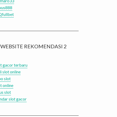
maro33
xus888
fullbet
WEBSITE REKOMENDASI 2
ot gacor terbaru
i slot online
o slot
t online
us slot
ndar slot gacor