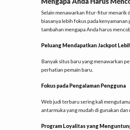
Mengapa Anda Harus Mencob
Selain menawarkan fitur-fitur menarik d
biasanya lebih fokus pada kenyamanan 
tambahan mengapa Anda harus mencoba 
Peluang Mendapatkan Jackpot Lebi
Banyak situs baru yang menawarkan pel
perhatian pemain baru.
Fokus pada Pengalaman Pengguna
Web judi terbaru sering kali mengut
antarmuka yang mudah di gunakan dan na
Program Loyalitas yang Menguntu