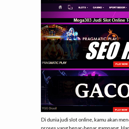
v
n
d
i
t
e
g
b
a
a
t
r
i
o
n
Di dunia judi slot online, kamu akan 
proses yang benar-benar gampang. Han