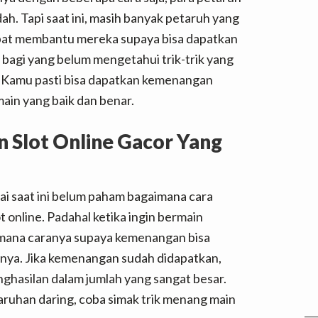
. Tapi saat ini, masih banyak petaruh yang
apat membantu mereka supaya bisa dapatkan
agi yang belum mengetahui trik-trik yang
i. Kamu pasti bisa dapatkan kemenangan
in yang baik dan benar.
n Slot Online Gacor Yang
ai saat ini belum paham bagaimana cara
online. Padahal ketika ingin bermain
aimana caranya supaya kemenangan bisa
inya. Jika kemenangan sudah didapatkan,
hasilan dalam jumlah yang sangat besar.
taruhan daring, coba simak trik menang main