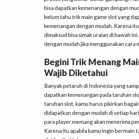
bisa dapatkan kemenangan dengan mudah
belum tahu trik main game slot yang d
kemenangan dengan mudah. Karena itu b
dimaksud bisa simak uraian di bawah in
dengan mudah jika menggunakan cara ma
Begini Trik Menang Mai
Wajib Diketahui
Banyak petaruh di Indonesia yang samp
dapatkan kemenangan pada taruhan slot 
taruhan slot, kamu harus pikirkan bag
didapatkan dengan mudah di setiap har
para player memang akan menerima peng
Karena itu apabila kamu ingin bermain 