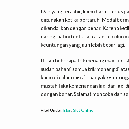
Dan yang terakhir, kamu harus serius p
digunakan ketika bertaruh. Modal berm
dikendalikan dengan benar. Karena ket
daring, hal ini tentu saja akan semak
keuntungan yang jauh lebih besar lagi.
Itulah beberapa trik menang main judi 
sudah pahami semua trik menang di ata
kamu di dalam meraih banyak keuntung
mustahil jika kemenangan lagi dan lagi 
dengan benar. Selamat mencoba dan s
Filed Under:
Blog
,
Slot Online