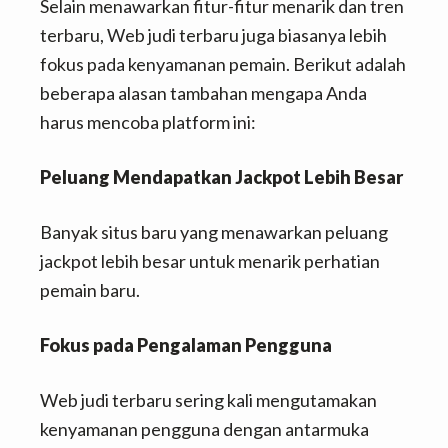
Selain menawarkan fitur-fitur menarik dan tren
terbaru, Web judi terbaru juga biasanya lebih
fokus pada kenyamanan pemain. Berikut adalah
beberapa alasan tambahan mengapa Anda
harus mencoba platform ini:
Peluang Mendapatkan Jackpot Lebih Besar
Banyak situs baru yang menawarkan peluang
jackpot lebih besar untuk menarik perhatian
pemain baru.
Fokus pada Pengalaman Pengguna
Web judi terbaru sering kali mengutamakan
kenyamanan pengguna dengan antarmuka