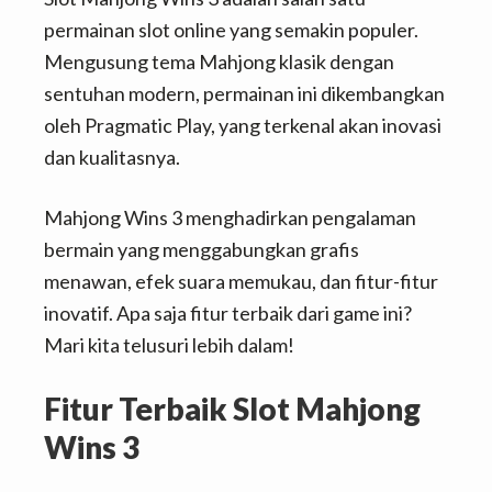
permainan slot online yang semakin populer.
Mengusung tema Mahjong klasik dengan
sentuhan modern, permainan ini dikembangkan
oleh Pragmatic Play, yang terkenal akan inovasi
dan kualitasnya.
Mahjong Wins 3 menghadirkan pengalaman
bermain yang menggabungkan grafis
menawan, efek suara memukau, dan fitur-fitur
inovatif. Apa saja fitur terbaik dari game ini?
Mari kita telusuri lebih dalam!
Fitur Terbaik Slot Mahjong
Wins 3