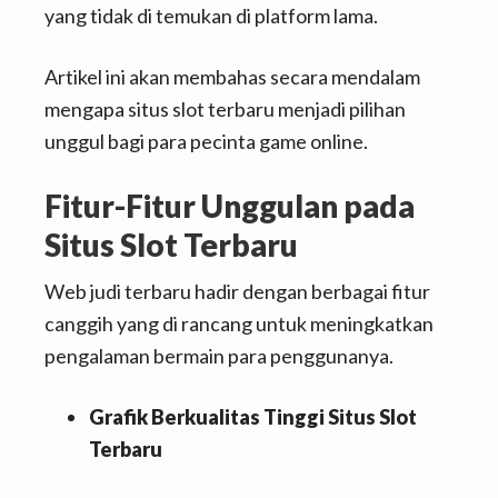
yang tidak di temukan di platform lama.
Artikel ini akan membahas secara mendalam
mengapa situs slot terbaru menjadi pilihan
unggul bagi para pecinta game online.
Fitur-Fitur Unggulan pada
Situs Slot Terbaru
Web judi terbaru hadir dengan berbagai fitur
canggih yang di rancang untuk meningkatkan
pengalaman bermain para penggunanya.
Grafik Berkualitas Tinggi Situs Slot
Terbaru