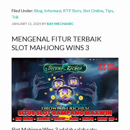
Filed Under:
Blog
,
Informasi
,
RTP Slots
,
Slot Online
,
Tips
,
Trik
JANUARY 11, 2025
BY
RAY MECHANIC
MENGENAL FITUR TERBAIK
SLOT MAHJONG WINS 3
Slot Mahjong Wins 3 adalah salah satu