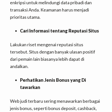
enkripsi untuk melindungi data pribadi dan
transaksi Anda. Keamanan harus menjadi
prioritas utama.
Cari Informasi tentang Reputasi Situs
Lakukan riset mengenai reputasi situs
tersebut. Situs dengan banyak ulasan positif
dari pemain lain biasanya lebih dapat di
andalkan.
Perhatikan Jenis Bonus yang Di
tawarkan
Web judi terbaru sering menawarkan berbagai
jenis bonus, seperti bonus deposit, cashback,