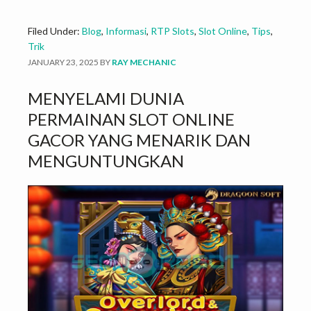
Filed Under:
Blog
,
Informasi
,
RTP Slots
,
Slot Online
,
Tips
,
Trik
JANUARY 23, 2025
BY
RAY MECHANIC
MENYELAMI DUNIA
PERMAINAN SLOT ONLINE
GACOR YANG MENARIK DAN
MENGUNTUNGKAN