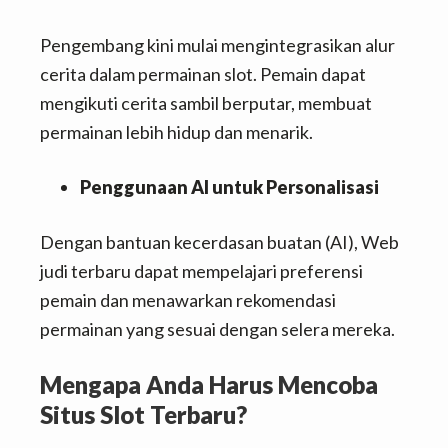
Pengembang kini mulai mengintegrasikan alur
cerita dalam permainan slot. Pemain dapat
mengikuti cerita sambil berputar, membuat
permainan lebih hidup dan menarik.
Penggunaan AI untuk Personalisasi
Dengan bantuan kecerdasan buatan (AI), Web
judi terbaru dapat mempelajari preferensi
pemain dan menawarkan rekomendasi
permainan yang sesuai dengan selera mereka.
Mengapa Anda Harus Mencoba
Situs Slot Terbaru?