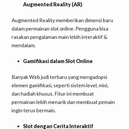
Augmented Reality (AR)
Augmented Reality memberikan dimensi baru
dalam permainan slot online. Pengguna bisa
rasakan pengalaman main lebih interaktif &
mendalam.
Gamifikasi dalam Slot Online
Banyak Web judi terbaru yang mengadopsi
elemen gamifikasi, seperti sistem level, misi,
dan hadiah khusus. Fitur ini membuat
permainan lebih menarik dan membuat pemain
ingin terus bermain.
Slot dengan Cerita Interaktif