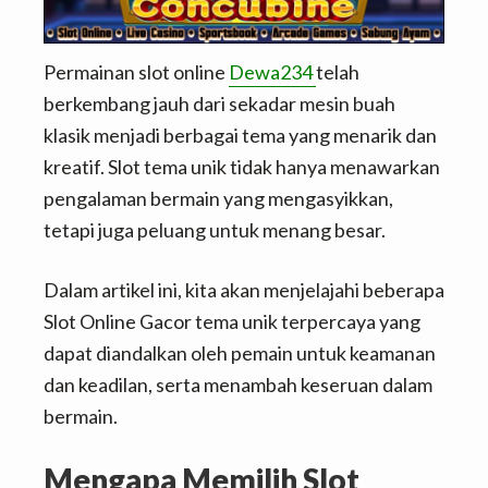
Permainan slot online
Dewa234
telah
berkembang jauh dari sekadar mesin buah
klasik menjadi berbagai tema yang menarik dan
kreatif. Slot tema unik tidak hanya menawarkan
pengalaman bermain yang mengasyikkan,
tetapi juga peluang untuk menang besar.
Dalam artikel ini, kita akan menjelajahi beberapa
Slot Online Gacor tema unik terpercaya yang
dapat diandalkan oleh pemain untuk keamanan
dan keadilan, serta menambah keseruan dalam
bermain.
Mengapa Memilih Slot