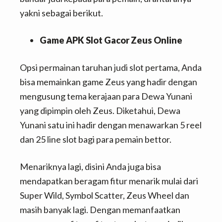
yakni sebagai berikut.
Game APK Slot Gacor Zeus Online
Opsi permainan taruhan judi slot pertama, Anda
bisa memainkan game Zeus yang hadir dengan
mengusung tema kerajaan para Dewa Yunani
yang dipimpin oleh Zeus. Diketahui, Dewa
Yunani satu ini hadir dengan menawarkan 5 reel
dan 25 line slot bagi para pemain bettor.
Menariknya lagi, disini Anda juga bisa
mendapatkan beragam fitur menarik mulai dari
Super Wild, Symbol Scatter, Zeus Wheel dan
masih banyak lagi. Dengan memanfaatkan