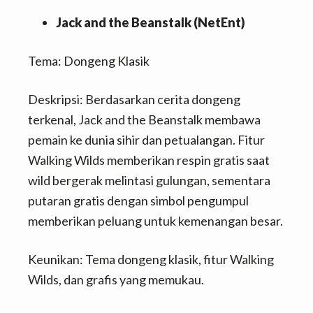
Jack and the Beanstalk (NetEnt)
Tema: Dongeng Klasik
Deskripsi: Berdasarkan cerita dongeng
terkenal, Jack and the Beanstalk membawa
pemain ke dunia sihir dan petualangan. Fitur
Walking Wilds memberikan respin gratis saat
wild bergerak melintasi gulungan, sementara
putaran gratis dengan simbol pengumpul
memberikan peluang untuk kemenangan besar.
Keunikan: Tema dongeng klasik, fitur Walking
Wilds, dan grafis yang memukau.