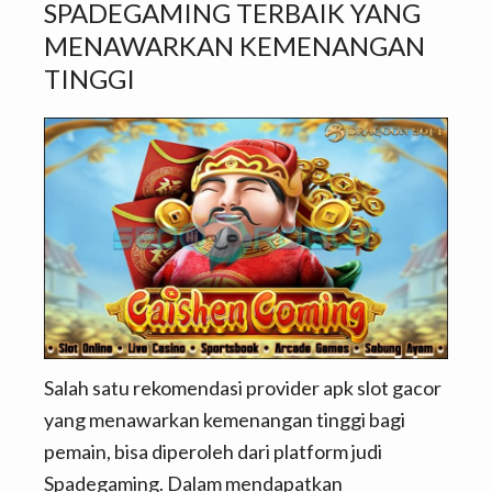
SPADEGAMING TERBAIK YANG
MENAWARKAN KEMENANGAN
TINGGI
Salah satu rekomendasi provider apk slot gacor
yang menawarkan kemenangan tinggi bagi
pemain, bisa diperoleh dari platform judi
Spadegaming. Dalam mendapatkan