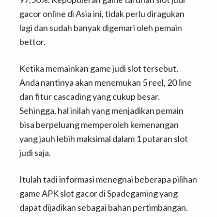
gacor online di Asia ini, tidak perlu diragukan
lagi dan sudah banyak digemari oleh pemain
bettor.
Ketika memainkan game judi slot tersebut,
Anda nantinya akan menemukan 5 reel, 20 line
dan fitur cascading yang cukup besar.
Sehingga, hal inilah yang menjadikan pemain
bisa berpeluang memperoleh kemenangan
yang jauh lebih maksimal dalam 1 putaran slot
judi saja.
Itulah tadi informasi menegnai beberapa pilihan
game APK slot gacor di Spadegaming yang
dapat dijadikan sebagai bahan pertimbangan.