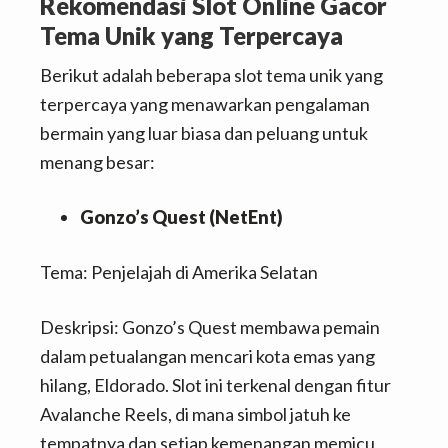
Rekomendasi Slot Online Gacor
Tema Unik yang Terpercaya
Berikut adalah beberapa slot tema unik yang
terpercaya yang menawarkan pengalaman
bermain yang luar biasa dan peluang untuk
menang besar:
Gonzo’s Quest (NetEnt)
Tema: Penjelajah di Amerika Selatan
Deskripsi: Gonzo’s Quest membawa pemain
dalam petualangan mencari kota emas yang
hilang, Eldorado. Slot ini terkenal dengan fitur
Avalanche Reels, di mana simbol jatuh ke
tempatnya dan setiap kemenangan memicu