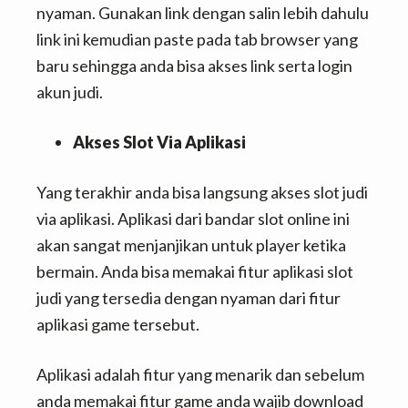
nyaman. Gunakan link dengan salin lebih dahulu
link ini kemudian paste pada tab browser yang
baru sehingga anda bisa akses link serta login
akun judi.
Akses Slot Via Aplikasi
Yang terakhir anda bisa langsung akses slot judi
via aplikasi. Aplikasi dari bandar slot online ini
akan sangat menjanjikan untuk player ketika
bermain. Anda bisa memakai fitur aplikasi slot
judi yang tersedia dengan nyaman dari fitur
aplikasi game tersebut.
Aplikasi adalah fitur yang menarik dan sebelum
anda memakai fitur game anda wajib download