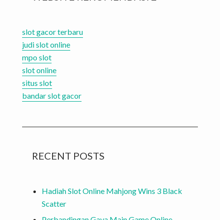
slot gacor terbaru
judi slot online
mpo slot
slot online
situs slot
bandar slot gacor
RECENT POSTS
Hadiah Slot Online Mahjong Wins 3 Black
Scatter
Perbandingan Gaya Main Game Online