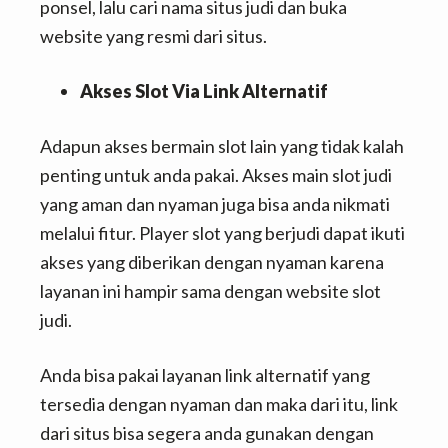
ponsel, lalu cari nama situs judi dan buka
website yang resmi dari situs.
Akses Slot Via Link Alternatif
Adapun akses bermain slot lain yang tidak kalah
penting untuk anda pakai. Akses main slot judi
yang aman dan nyaman juga bisa anda nikmati
melalui fitur. Player slot yang berjudi dapat ikuti
akses yang diberikan dengan nyaman karena
layanan ini hampir sama dengan website slot
judi.
Anda bisa pakai layanan link alternatif yang
tersedia dengan nyaman dan maka dari itu, link
dari situs bisa segera anda gunakan dengan