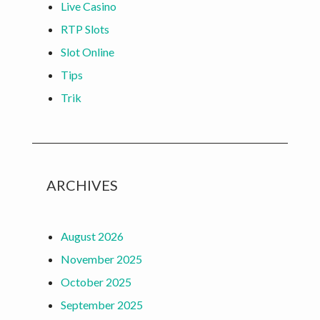
Live Casino
RTP Slots
Slot Online
Tips
Trik
ARCHIVES
August 2026
November 2025
October 2025
September 2025