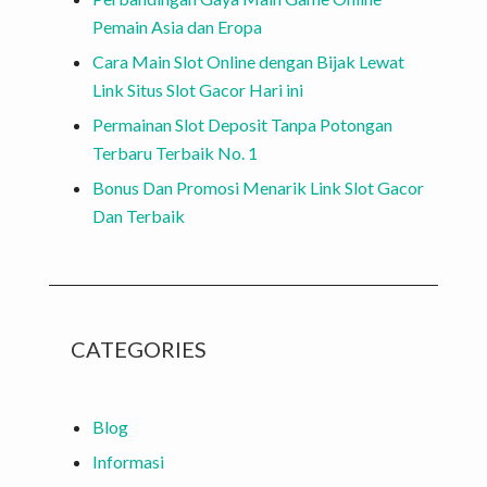
Pemain Asia dan Eropa
Cara Main Slot Online dengan Bijak Lewat
Link Situs Slot Gacor Hari ini
Permainan Slot Deposit Tanpa Potongan
Terbaru Terbaik No. 1
Bonus Dan Promosi Menarik Link Slot Gacor
Dan Terbaik
CATEGORIES
Blog
Informasi