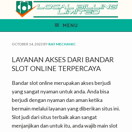
S
S
S
k
k
k
i
i
i
MENU
p
p
p
t
t
t
OCTOBER 14, 2023
BY
RAY MECHANIC
o
o
o
p
m
p
LAYANAN AKSES DARI BANDAR
r
a
r
SLOT ONLINE TERPERCAYA
i
i
i
m
n
m
Bandar slot online merupakan akses berjudi
a
c
a
yang sangat nyaman untuk anda. Anda bisa
r
o
r
berjudi dengan nyaman dan aman ketika
y
n
y
bermain melalui layanan yang diberikan situs ini.
n
t
s
Slot judi dari situs terbaik akan sangat
a
e
i
menjanjikan dan untuk itu, anda wajib main slot