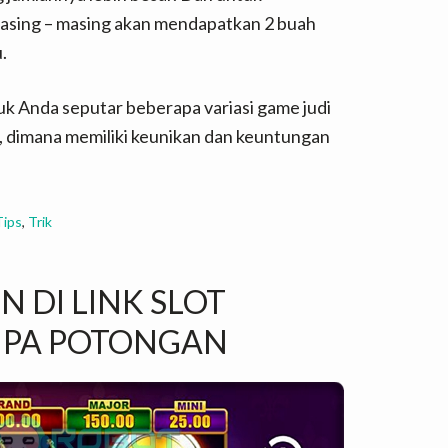
masing – masing akan mendapatkan 2 buah
.
uk Anda seputar beberapa variasi game judi
no, dimana memiliki keunikan dan keuntungan
Tips
,
Trik
 DI LINK SLOT
NPA POTONGAN