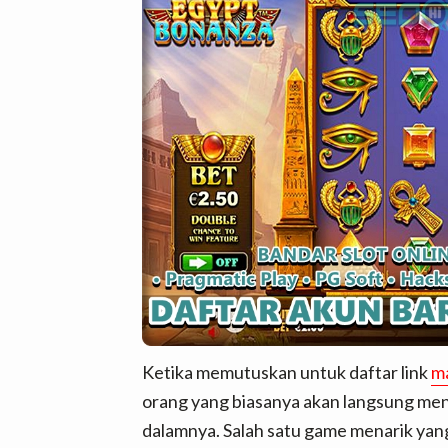
v
n
d
i
t
e
g
b
a
a
t
r
i
o
n
Ketika memutuskan untuk daftar link
m
orang yang biasanya akan langsung men
dalamnya. Salah satu game menarik yang