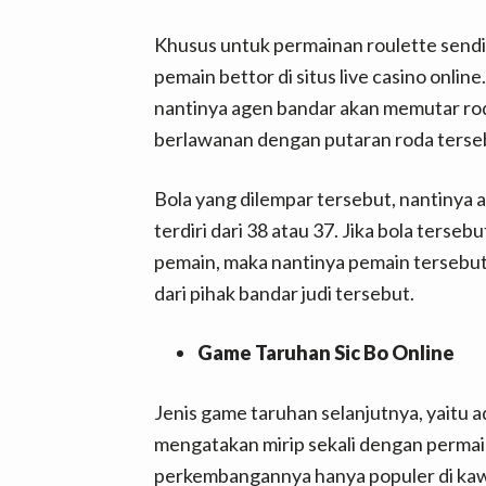
Khusus untuk permainan roulette sendi
pemain bettor di situs live casino onli
nantinya agen bandar akan memutar ro
berlawanan dengan putaran roda terseb
Bola yang dilempar tersebut, nantinya 
terdiri dari 38 atau 37. Jika bola terseb
pemain, maka nantinya pemain terseb
dari pihak bandar judi tersebut.
Game Taruhan Sic Bo Online
Jenis game taruhan selanjutnya, yaitu 
mengatakan mirip sekali dengan permai
perkembangannya hanya populer di kawa