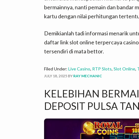
bermainnya, nanti pemain dan bandar 
kartu dengan nilai perhitungan tertentu
Demikianlah tadi informasi menarik unt
daftar link slot online terpercaya casi
tersendiri di mata bettor.
Filed Under:
Live Casino
,
RTP Slots
,
Slot Online
,
JULY 18, 2025
BY
RAY MECHANIC
KELEBIHAN BERMAIN
DEPOSIT PULSA TA