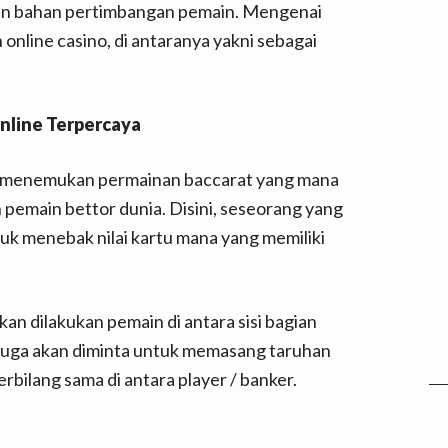
ikan bahan pertimbangan pemain. Mengenai
 online casino, di antaranya yakni sebagai
Online Terpercaya
n menemukan permainan baccarat yang mana
 pemain bettor dunia. Disini, seseorang yang
uk menebak nilai kartu mana yang memiliki
kan dilakukan pemain di antara sisi bagian
ain juga akan diminta untuk memasang taruhan
terbilang sama di antara player / banker.