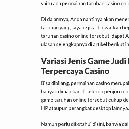
yaitu ada permainan taruhan casino onli
Di dalamnya, Anda nantinya akan menem
taruhan yang sayang jika dilewatkan beg
taruhan casino online tersebut, dapat
ulasan selengkapnya di artikel berikut in
Variasi Jenis Game Judi 
Terpercaya Casino
Bisa dibilang, permainan casino merup
banyak dimainkan di seluruh penjuru du
game taruhan online tersebut cukup 
HP ataupun perangkat desktop lainnya.
Namun perlu diketahui disini, bahwa d