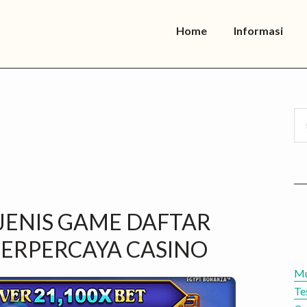
Home
Informasi
P
Se
thi
S
we
 JENIS GAME DAFTAR
TERPERCAYA CASINO
Mu
Te