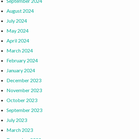
September 2024
August 2024
July 2024
May 2024
April 2024
March 2024
February 2024
January 2024
December 2023
November 2023
October 2023
September 2023
July 2023
March 2023