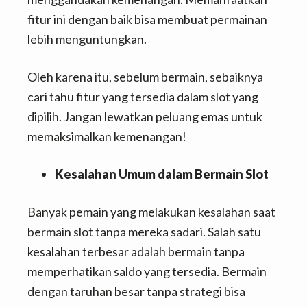
fitur ini dengan baik bisa membuat permainan
lebih menguntungkan.
Oleh karena itu, sebelum bermain, sebaiknya
cari tahu fitur yang tersedia dalam slot yang
dipilih. Jangan lewatkan peluang emas untuk
memaksimalkan kemenangan!
Kesalahan Umum dalam Bermain Slot
Banyak pemain yang melakukan kesalahan saat
bermain slot tanpa mereka sadari. Salah satu
kesalahan terbesar adalah bermain tanpa
memperhatikan saldo yang tersedia. Bermain
dengan taruhan besar tanpa strategi bisa