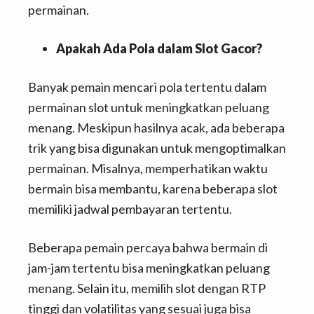
permainan.
Apakah Ada Pola dalam Slot Gacor?
Banyak pemain mencari pola tertentu dalam
permainan slot untuk meningkatkan peluang
menang. Meskipun hasilnya acak, ada beberapa
trik yang bisa digunakan untuk mengoptimalkan
permainan. Misalnya, memperhatikan waktu
bermain bisa membantu, karena beberapa slot
memiliki jadwal pembayaran tertentu.
Beberapa pemain percaya bahwa bermain di
jam-jam tertentu bisa meningkatkan peluang
menang. Selain itu, memilih slot dengan RTP
tinggi dan volatilitas yang sesuai juga bisa