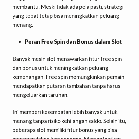
membantu. Meski tidak ada pola pasti, strategi
yang tepat tetap bisa meningkatkan peluang
menang.
Peran Free Spin dan Bonus dalam Slot
Banyak mesin slot menawarkan fitur free spin
dan bonus untuk meningkatkan peluang
kemenangan. Free spin memungkinkan pemain
mendapatkan putaran tambahan tanpa harus
mengeluarkan taruhan.
Ini memberi kesempatan lebih banyak untuk
menang tanpa risiko kehilangan saldo. Selain itu,
beberapa slot memiliki fitur bonus yang bisa
menggandakan kemenangan. Memanfaatkan