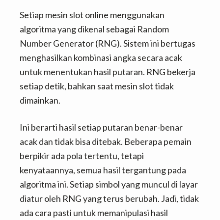
Setiap mesin slot online menggunakan
algoritma yang dikenal sebagai Random
Number Generator (RNG). Sistem ini bertugas
menghasilkan kombinasi angka secara acak
untuk menentukan hasil putaran. RNG bekerja
setiap detik, bahkan saat mesin slot tidak
dimainkan.
Ini berarti hasil setiap putaran benar-benar
acak dan tidak bisa ditebak. Beberapa pemain
berpikir ada pola tertentu, tetapi
kenyataannya, semua hasil tergantung pada
algoritma ini. Setiap simbol yang muncul di layar
diatur oleh RNG yang terus berubah. Jadi, tidak
ada cara pasti untuk memanipulasi hasil