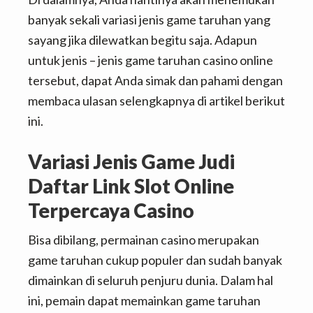
banyak sekali variasi jenis game taruhan yang
sayang jika dilewatkan begitu saja. Adapun
untuk jenis – jenis game taruhan casino online
tersebut, dapat Anda simak dan pahami dengan
membaca ulasan selengkapnya di artikel berikut
ini.
Variasi Jenis Game Judi
Daftar Link Slot Online
Terpercaya Casino
Bisa dibilang, permainan casino merupakan
game taruhan cukup populer dan sudah banyak
dimainkan di seluruh penjuru dunia. Dalam hal
ini, pemain dapat memainkan game taruhan