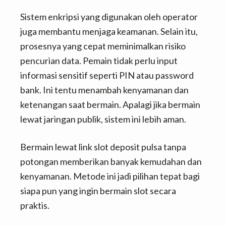
Sistem enkripsi yang digunakan oleh operator
juga membantu menjaga keamanan. Selain itu,
prosesnya yang cepat meminimalkan risiko
pencurian data. Pemain tidak perlu input
informasi sensitif seperti PIN atau password
bank. Ini tentu menambah kenyamanan dan
ketenangan saat bermain. Apalagi jika bermain
lewat jaringan publik, sistem ini lebih aman.
Bermain lewat link slot deposit pulsa tanpa
potongan memberikan banyak kemudahan dan
kenyamanan. Metode ini jadi pilihan tepat bagi
siapa pun yang ingin bermain slot secara
praktis.