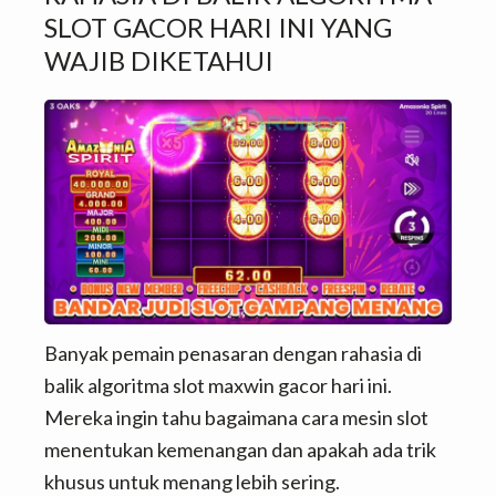
SLOT GACOR HARI INI YANG
WAJIB DIKETAHUI
Banyak pemain penasaran dengan rahasia di
balik algoritma slot maxwin gacor hari ini.
Mereka ingin tahu bagaimana cara mesin slot
menentukan kemenangan dan apakah ada trik
khusus untuk menang lebih sering.