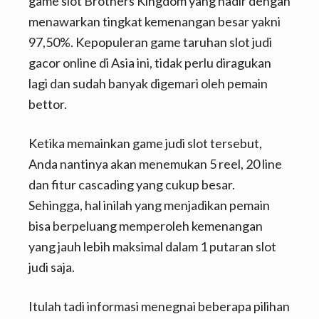
game slot Brothers Kingdom yang hadir dengan
menawarkan tingkat kemenangan besar yakni
97,50%. Kepopuleran game taruhan slot judi
gacor online di Asia ini, tidak perlu diragukan
lagi dan sudah banyak digemari oleh pemain
bettor.
Ketika memainkan game judi slot tersebut,
Anda nantinya akan menemukan 5 reel, 20 line
dan fitur cascading yang cukup besar.
Sehingga, hal inilah yang menjadikan pemain
bisa berpeluang memperoleh kemenangan
yang jauh lebih maksimal dalam 1 putaran slot
judi saja.
Itulah tadi informasi menegnai beberapa pilihan