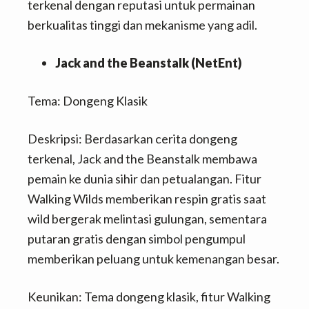
terkenal dengan reputasi untuk permainan
berkualitas tinggi dan mekanisme yang adil.
Jack and the Beanstalk (NetEnt)
Tema: Dongeng Klasik
Deskripsi: Berdasarkan cerita dongeng
terkenal, Jack and the Beanstalk membawa
pemain ke dunia sihir dan petualangan. Fitur
Walking Wilds memberikan respin gratis saat
wild bergerak melintasi gulungan, sementara
putaran gratis dengan simbol pengumpul
memberikan peluang untuk kemenangan besar.
Keunikan: Tema dongeng klasik, fitur Walking