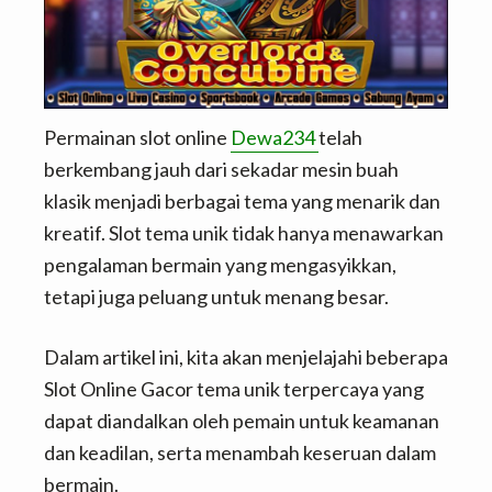
v
n
d
i
t
e
g
b
a
a
t
r
Permainan slot online
Dewa234
telah
i
berkembang jauh dari sekadar mesin buah
o
klasik menjadi berbagai tema yang menarik dan
n
kreatif. Slot tema unik tidak hanya menawarkan
pengalaman bermain yang mengasyikkan,
tetapi juga peluang untuk menang besar.
Dalam artikel ini, kita akan menjelajahi beberapa
Slot Online Gacor tema unik terpercaya yang
dapat diandalkan oleh pemain untuk keamanan
dan keadilan, serta menambah keseruan dalam
bermain.