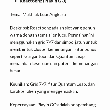
Reactoonz (Play’n GO)
Tema: Makhluk Luar Angkasa
Deskripsi: Reactoonz adalah slot yang penuh
warna dengan tema alien lucu. Permainan ini
menggunakan grid 7×7 dan simbol jatuh untuk
membentuk cluster kemenangan. Fitur bonus
seperti Gargantoon dan Quantum Leap
menambah keseruan dan potensi kemenangan
besar.
Keunikan: Grid 7×7, fitur Quantum Leap, dan
karakter alien yang menggemaskan.
Kepercayaan: Play’n GO adalah pengembang