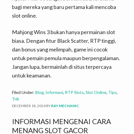
bagi mereka yang baru pertama kali mencoba
slot online.
Mahjong Wins 3 bukan hanya permainan slot
biasa. Dengan fitur Black Scatter, RTP tinggi,
dan bonus yang melimpah, game ini cocok
untuk pemain pemula maupun berpengalaman.
Jangan lupa, bermainlah di situs terpercaya
untuk keamanan.
Filed Under:
Blog
,
Informasi
,
RTP Slots
,
Slot Online
,
Tips
,
Trik
DECEMBER 18, 2024
BY
RAY MECHANIC
INFORMASI MENGENAI CARA
MENANG SLOT GACOR