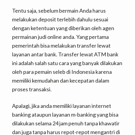
Tentu saja, sebelum bermain Anda harus
melakukan deposit terlebih dahulu sesuai
dengan ketentuan yang diberikan oleh agen
permainan judi online anda.
Yang pertama
pemerintah bisa melakukan transfer lewat
layanan antar bank. Transfer lewat ATM bank
ini adalah salah satu cara yang banyak dilakukan
oleh para pemain seleb di Indonesia karena
memiliki kemudahan dan kecepatan dalam
proses transaksi.
Apalagi, jika anda memiliki layanan internet
banking ataupun layanan m-banking yang bisa
dilakukan selama 24 jam penuh tanpa khawatir
dan juga tanpa harus repot-repot mengantri di