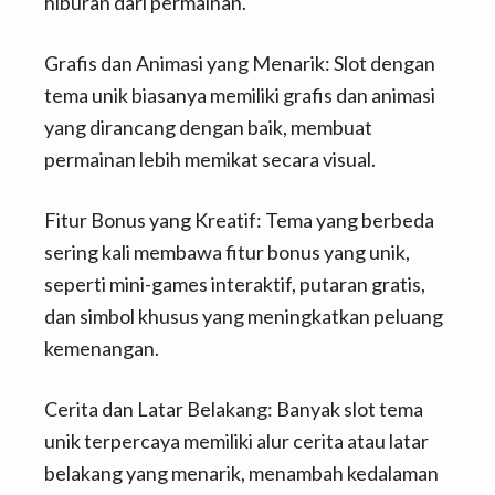
hiburan dari permainan.
Grafis dan Animasi yang Menarik: Slot dengan
tema unik biasanya memiliki grafis dan animasi
yang dirancang dengan baik, membuat
permainan lebih memikat secara visual.
Fitur Bonus yang Kreatif: Tema yang berbeda
sering kali membawa fitur bonus yang unik,
seperti mini-games interaktif, putaran gratis,
dan simbol khusus yang meningkatkan peluang
kemenangan.
Cerita dan Latar Belakang: Banyak slot tema
unik terpercaya memiliki alur cerita atau latar
belakang yang menarik, menambah kedalaman