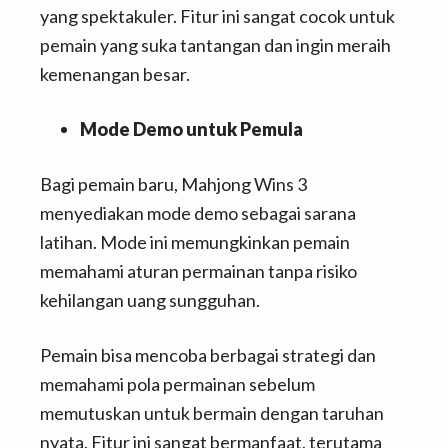
yang spektakuler. Fitur ini sangat cocok untuk
pemain yang suka tantangan dan ingin meraih
kemenangan besar.
Mode Demo untuk Pemula
Bagi pemain baru, Mahjong Wins 3
menyediakan mode demo sebagai sarana
latihan. Mode ini memungkinkan pemain
memahami aturan permainan tanpa risiko
kehilangan uang sungguhan.
Pemain bisa mencoba berbagai strategi dan
memahami pola permainan sebelum
memutuskan untuk bermain dengan taruhan
nyata. Fitur ini sangat bermanfaat, terutama