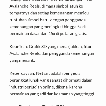
Avalanche Reels, di mana simbol jatuh ke
tempatnya dan setiap kemenangan memicu
runtuhan simbol baru, dengan pengganda
kemenangan yang meningkat hingga 5x di
permainan dasar dan 15x di putaran gratis.
Keunikan: Grafik 3D yang menakjubkan, fitur
Avalanche Reels, dan pengganda kemenangan
yang menarik.
Kepercayaan: NetEnt adalah penyedia
perangkat lunak yang sangat dihormati dalam
industri perjudian online, dikenal karena
permainan yang adil dan keamanan yang tinggi.