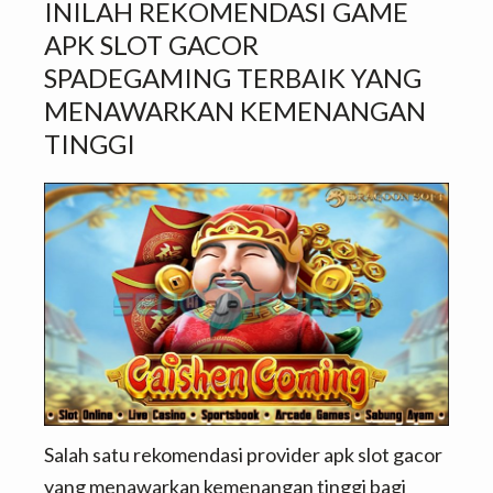
INILAH REKOMENDASI GAME
APK SLOT GACOR
SPADEGAMING TERBAIK YANG
MENAWARKAN KEMENANGAN
TINGGI
Salah satu rekomendasi provider apk slot gacor
yang menawarkan kemenangan tinggi bagi