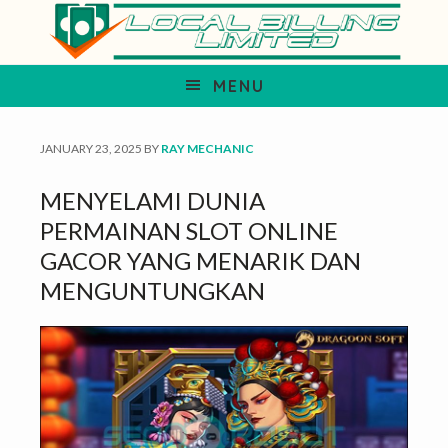
S
S
S
k
k
k
i
i
i
MENU
p
p
p
t
t
t
JANUARY 23, 2025
BY
RAY MECHANIC
o
o
o
p
m
p
MENYELAMI DUNIA
r
a
r
PERMAINAN SLOT ONLINE
i
i
i
GACOR YANG MENARIK DAN
m
n
m
MENGUNTUNGKAN
a
c
a
r
o
r
y
n
y
n
t
s
a
e
i