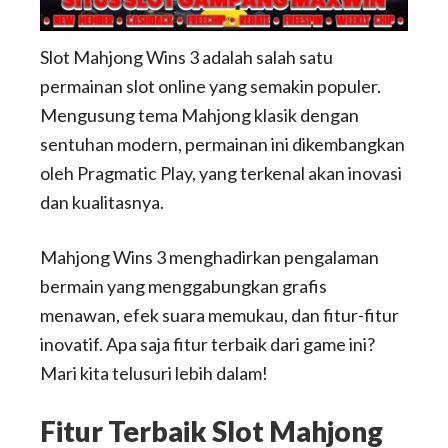
Slot Mahjong Wins 3 adalah salah satu
permainan slot online yang semakin populer.
Mengusung tema Mahjong klasik dengan
sentuhan modern, permainan ini dikembangkan
oleh Pragmatic Play, yang terkenal akan inovasi
dan kualitasnya.
Mahjong Wins 3 menghadirkan pengalaman
bermain yang menggabungkan grafis
menawan, efek suara memukau, dan fitur-fitur
inovatif. Apa saja fitur terbaik dari game ini?
Mari kita telusuri lebih dalam!
Fitur Terbaik Slot Mahjong