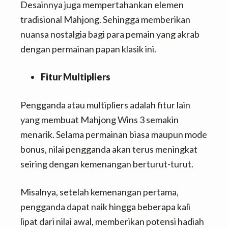
Desainnya juga mempertahankan elemen
tradisional Mahjong. Sehingga memberikan
nuansa nostalgia bagi para pemain yang akrab
dengan permainan papan klasik ini.
Fitur Multipliers
Pengganda atau multipliers adalah fitur lain
yang membuat Mahjong Wins 3 semakin
menarik. Selama permainan biasa maupun mode
bonus, nilai pengganda akan terus meningkat
seiring dengan kemenangan berturut-turut.
Misalnya, setelah kemenangan pertama,
pengganda dapat naik hingga beberapa kali
lipat dari nilai awal, memberikan potensi hadiah