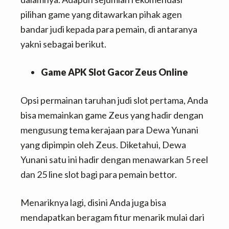
pilihan game yang ditawarkan pihak agen
bandar judi kepada para pemain, di antaranya
yakni sebagai berikut.
Game APK Slot Gacor Zeus Online
Opsi permainan taruhan judi slot pertama, Anda
bisa memainkan game Zeus yang hadir dengan
mengusung tema kerajaan para Dewa Yunani
yang dipimpin oleh Zeus. Diketahui, Dewa
Yunani satu ini hadir dengan menawarkan 5 reel
dan 25 line slot bagi para pemain bettor.
Menariknya lagi, disini Anda juga bisa
mendapatkan beragam fitur menarik mulai dari