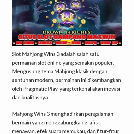
Slot Mahjong Wins 3 adalah salah satu
permainan slot online yang semakin populer.
Mengusung tema Mahjong klasik dengan
sentuhan modern, permainan ini dikembangkan
oleh Pragmatic Play, yang terkenal akan inovasi
dan kualitasnya.
Mahjong Wins 3 menghadirkan pengalaman
bermain yang menggabungkan grafis
menawan, efek suara memukau, dan fitur-fitur