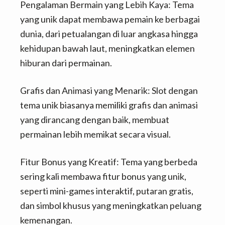
Pengalaman Bermain yang Lebih Kaya: Tema
yang unik dapat membawa pemain ke berbagai
dunia, dari petualangan di luar angkasa hingga
kehidupan bawah laut, meningkatkan elemen
hiburan dari permainan.
Grafis dan Animasi yang Menarik: Slot dengan
tema unik biasanya memiliki grafis dan animasi
yang dirancang dengan baik, membuat
permainan lebih memikat secara visual.
Fitur Bonus yang Kreatif: Tema yang berbeda
sering kali membawa fitur bonus yang unik,
seperti mini-games interaktif, putaran gratis,
dan simbol khusus yang meningkatkan peluang
kemenangan.