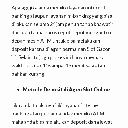
Apalagi, jika anda memiliki layanan internet
banking ataupun layanan m-banking yang bisa
dilakukan selama 24 jam penuh tanpa khawatir
dan juga tanpa harus repot-repot mengantri di
depan mesin ATM untuk bisa melakukan
deposit karena di agen permainan Slot Gacor
ini.
Selain itu juga proses ini hanya memakan
waktu sekitar 10 sampai 15 menit saja atau
bahkan kurang.
Metode Deposit di Agen Slot Online
Jika anda tidak memiliki layanan internet
banking atau pun anda tidak memiliki ATM,
maka anda bisa melakukan deposit dana lewat