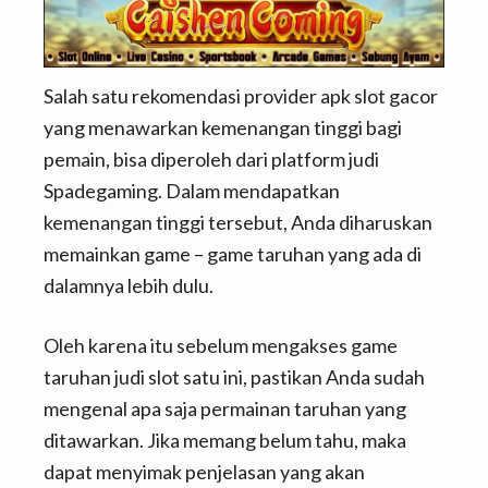
Salah satu rekomendasi provider apk slot gacor
yang menawarkan kemenangan tinggi bagi
pemain, bisa diperoleh dari platform judi
Spadegaming. Dalam mendapatkan
kemenangan tinggi tersebut, Anda diharuskan
memainkan game – game taruhan yang ada di
dalamnya lebih dulu.
Oleh karena itu sebelum mengakses game
taruhan judi slot satu ini, pastikan Anda sudah
mengenal apa saja permainan taruhan yang
ditawarkan. Jika memang belum tahu, maka
dapat menyimak penjelasan yang akan