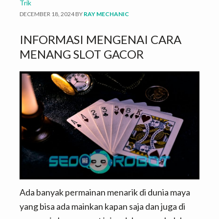
Trik
DECEMBER 18, 2024
BY
RAY MECHANIC
INFORMASI MENGENAI CARA
MENANG SLOT GACOR
Ada banyak permainan menarik di dunia maya
yang bisa ada mainkan kapan saja dan juga di