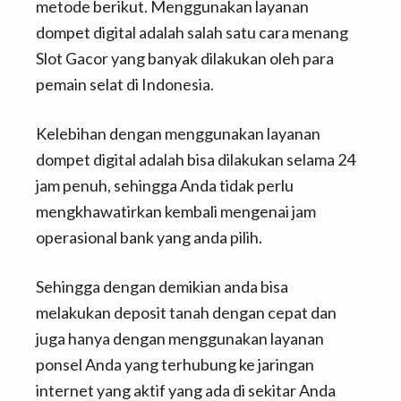
metode berikut.
Menggunakan layanan
dompet digital adalah salah satu cara menang
Slot Gacor yang banyak dilakukan oleh para
pemain selat di Indonesia.
Kelebihan dengan menggunakan layanan
dompet digital adalah bisa dilakukan selama 24
jam penuh, sehingga Anda tidak perlu
mengkhawatirkan kembali mengenai jam
operasional bank yang anda pilih.
Sehingga dengan demikian anda bisa
melakukan deposit tanah dengan cepat dan
juga hanya dengan menggunakan layanan
ponsel Anda yang terhubung ke jaringan
internet yang aktif yang ada di sekitar Anda