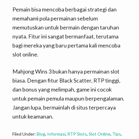
Pemain bisa mencoba berbagai strategi dan
memahami pola permainan sebelum
memutuskan untuk bermain dengan taruhan
nyata. Fitur ini sangat bermanfaat, terutama
bagi mereka yang baru pertama kali mencoba
slot online.
Mahjong Wins 3 bukan hanya permainan slot
biasa. Dengan fitur Black Scatter, RTP tinggi,
dan bonus yang melimpah, game ini cocok
untuk pemain pemula maupun berpengalaman.
Jangan lupa, bermainlah di situs terpercaya
untuk keamanan.
Filed Under:
Blog
,
Informasi
,
RTP Slots
,
Slot Online
,
Tips
,