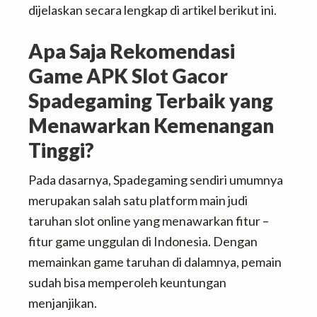
dijelaskan secara lengkap di artikel berikut ini.
Apa Saja Rekomendasi
Game APK Slot Gacor
Spadegaming Terbaik yang
Menawarkan Kemenangan
Tinggi?
Pada dasarnya, Spadegaming sendiri umumnya
merupakan salah satu platform main judi
taruhan slot online yang menawarkan fitur –
fitur game unggulan di Indonesia. Dengan
memainkan game taruhan di dalamnya, pemain
sudah bisa memperoleh keuntungan
menjanjikan.