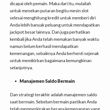
dicapai oleh pemain. Maka dari itu, mulailah
untuk menekan putaran begitu mesin slot
selesai menghitung kredit untuk memberi diri
Anda lebih banyak peluang untuk mendapatkan
jackpot besar lainnya. Dan juga perhatikan
kembali jika Anda telah memakan banyak waktu
namun belum berhasil mendapatkan
kemenangan, sebaiknya Anda berhenti sejenak
untuk memikirkan bagaimana kemungkinan
selanjutnya.
Manajemen Saldo Bermain
Dan strategi terakhir adalah manajemen saldo
saat bermain. Sebelum bermain pastikan Anda
telah memperkirakan berapa kemenangan yang