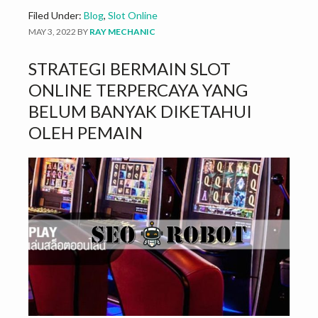
Filed Under:
Blog
,
Slot Online
MAY 3, 2022
BY
RAY MECHANIC
STRATEGI BERMAIN SLOT
ONLINE TERPERCAYA YANG
BELUM BANYAK DIKETAHUI
OLEH PEMAIN