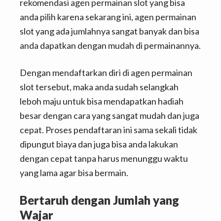
rekomendasi agen permainan slot yang bisa
anda pilih karena sekarang ini, agen permainan
slot yang ada jumlahnya sangat banyak dan bisa
anda dapatkan dengan mudah di permainannya.
Dengan mendaftarkan diri di agen permainan
slot tersebut, maka anda sudah selangkah
leboh maju untuk bisa mendapatkan hadiah
besar dengan cara yang sangat mudah dan juga
cepat. Proses pendaftaran ini sama sekali tidak
dipungut biaya dan juga bisa anda lakukan
dengan cepat tanpa harus menunggu waktu
yang lama agar bisa bermain.
Bertaruh dengan Jumlah yang
Wajar