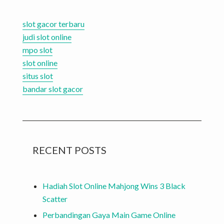
slot gacor terbaru
judi slot online
mpo slot
slot online
situs slot
bandar slot gacor
RECENT POSTS
Hadiah Slot Online Mahjong Wins 3 Black
Scatter
Perbandingan Gaya Main Game Online