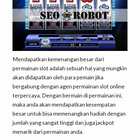
v
n
d
i
t
e
g
b
a
a
t
r
i
o
Mendapatkan kemenangan besar dari
n
permainan slot adalah sebuah hal yang mungkin
akan didapatkan oleh para pemain jika
bergabung dengan agen permainan slot online
terpercaya. Dengan bermain di permainan ini,
maka anda akan mendapatkan kesempatan
besar untuk bisa memenangkan hadiah dengan
jumlah yang sangat tinggi dan juga jackpot
menarik dari permainan anda.