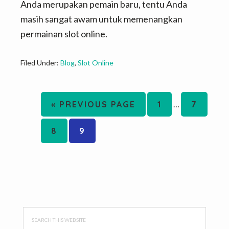
Anda merupakan pemain baru, tentu Anda
masih sangat awam untuk memenangkan
permainan slot online.
Filed Under:
Blog
,
Slot Online
Interim
GO
PAGE
PAGE
«
PREVIOUS PAGE
1
…
7
pages
TO
omitted
PAGE
PAGE
8
9
Primary
Search
this