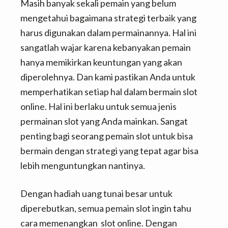
Masih banyak sekali pemain yang belum
mengetahui bagaimana strategi terbaik yang
harus digunakan dalam permainannya. Hal ini
sangatlah wajar karena kebanyakan pemain
hanya memikirkan keuntungan yang akan
diperolehnya. Dan kami pastikan Anda untuk
memperhatikan setiap hal dalam bermain slot
online. Hal ini berlaku untuk semua jenis
permainan slot yang Anda mainkan. Sangat
penting bagi seorang pemain slot untuk bisa
bermain dengan strategi yang tepat agar bisa
lebih menguntungkan nantinya.
Dengan hadiah uang tunai besar untuk
diperebutkan, semua pemain slot ingin tahu
cara memenangkan slot online. Dengan