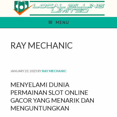
S
S
S
k
k
k
i
i
i
MENU
p
p
p
t
t
t
o
o
o
RAY MECHANIC
p
m
p
r
a
r
i
i
i
JANUARY 23, 2025
BY
RAY MECHANIC
m
n
m
a
c
a
MENYELAMI DUNIA
r
o
r
PERMAINAN SLOT ONLINE
y
n
y
GACOR YANG MENARIK DAN
n
t
s
MENGUNTUNGKAN
a
e
i