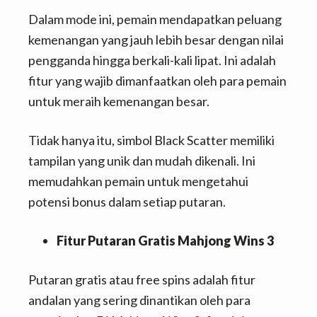
Dalam mode ini, pemain mendapatkan peluang
kemenangan yang jauh lebih besar dengan nilai
pengganda hingga berkali-kali lipat. Ini adalah
fitur yang wajib dimanfaatkan oleh para pemain
untuk meraih kemenangan besar.
Tidak hanya itu, simbol Black Scatter memiliki
tampilan yang unik dan mudah dikenali. Ini
memudahkan pemain untuk mengetahui
potensi bonus dalam setiap putaran.
Fitur Putaran Gratis Mahjong Wins 3
Putaran gratis atau free spins adalah fitur
andalan yang sering dinantikan oleh para