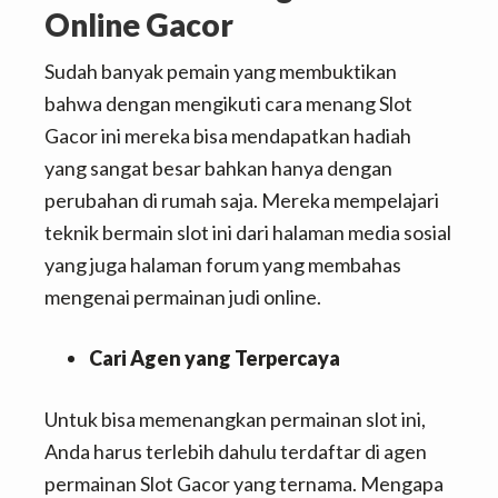
Online Gacor
Sudah banyak pemain yang membuktikan
bahwa dengan mengikuti cara menang Slot
Gacor ini mereka bisa mendapatkan hadiah
yang sangat besar bahkan hanya dengan
perubahan di rumah saja.
Mereka mempelajari
teknik bermain slot ini dari halaman media sosial
yang juga halaman forum yang membahas
mengenai permainan judi online.
Cari Agen yang Terpercaya
Untuk bisa memenangkan permainan slot ini,
Anda harus terlebih dahulu terdaftar di agen
permainan Slot Gacor yang ternama. Mengapa