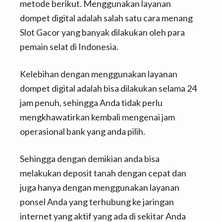
metode berikut.
Menggunakan layanan
dompet digital adalah salah satu cara menang
Slot Gacor yang banyak dilakukan oleh para
pemain selat di Indonesia.
Kelebihan dengan menggunakan layanan
dompet digital adalah bisa dilakukan selama 24
jam penuh, sehingga Anda tidak perlu
mengkhawatirkan kembali mengenai jam
operasional bank yang anda pilih.
Sehingga dengan demikian anda bisa
melakukan deposit tanah dengan cepat dan
juga hanya dengan menggunakan layanan
ponsel Anda yang terhubung ke jaringan
internet yang aktif yang ada di sekitar Anda