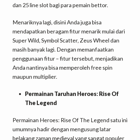
dan 25 line slot bagi para pemain bettor.
Menariknya lagi, disini Anda juga bisa
mendapatkan beragam fitur menarik mulai dari
Super Wild, Symbol Scatter, Zeus Wheel dan
masih banyak lagi. Dengan memanfaatkan
penggunaan fitur – fitur tersebut, menjadikan
Anda nantinya bisa memperoleh free spin
maupun multiplier.
Permainan Taruhan Heroes: Rise Of
The Legend
Permainan Heroes: Rise Of The Legend satu ini
umumnya hadir dengan mengusung latar
belakang zaman medieval yang sangat populer