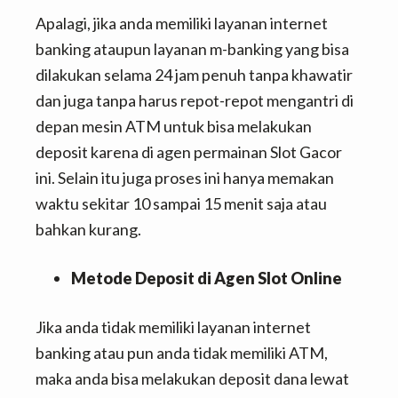
Apalagi, jika anda memiliki layanan internet
banking ataupun layanan m-banking yang bisa
dilakukan selama 24 jam penuh tanpa khawatir
dan juga tanpa harus repot-repot mengantri di
depan mesin ATM untuk bisa melakukan
deposit karena di agen permainan Slot Gacor
ini.
Selain itu juga proses ini hanya memakan
waktu sekitar 10 sampai 15 menit saja atau
bahkan kurang.
Metode Deposit di Agen Slot Online
Jika anda tidak memiliki layanan internet
banking atau pun anda tidak memiliki ATM,
maka anda bisa melakukan deposit dana lewat