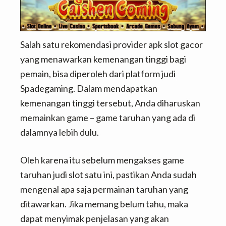
Salah satu rekomendasi provider apk slot gacor
yang menawarkan kemenangan tinggi bagi
pemain, bisa diperoleh dari platform judi
Spadegaming. Dalam mendapatkan
kemenangan tinggi tersebut, Anda diharuskan
memainkan game – game taruhan yang ada di
dalamnya lebih dulu.
Oleh karena itu sebelum mengakses game
taruhan judi slot satu ini, pastikan Anda sudah
mengenal apa saja permainan taruhan yang
ditawarkan. Jika memang belum tahu, maka
dapat menyimak penjelasan yang akan