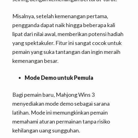
Misalnya, setelah kemenangan pertama,
pengganda dapat naik hingga beberapa kali
lipat dari nilai awal, memberikan potensi hadiah
yang spektakuler. Fitur ini sangat cocok untuk
pemain yang suka tantangan dan ingin meraih
kemenangan besar.
Mode Demo untuk Pemula
Bagi pemain baru, Mahjong Wins 3
menyediakan mode demo sebagai sarana
latihan. Mode ini memungkinkan pemain
memahami aturan permainan tanpa risiko
kehilangan uang sungguhan.