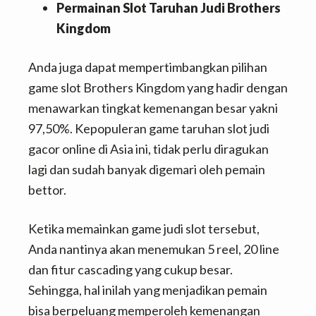
Permainan Slot Taruhan Judi Brothers
Kingdom
Anda juga dapat mempertimbangkan pilihan
game slot Brothers Kingdom yang hadir dengan
menawarkan tingkat kemenangan besar yakni
97,50%. Kepopuleran game taruhan slot judi
gacor online di Asia ini, tidak perlu diragukan
lagi dan sudah banyak digemari oleh pemain
bettor.
Ketika memainkan game judi slot tersebut,
Anda nantinya akan menemukan 5 reel, 20 line
dan fitur cascading yang cukup besar.
Sehingga, hal inilah yang menjadikan pemain
bisa berpeluang memperoleh kemenangan