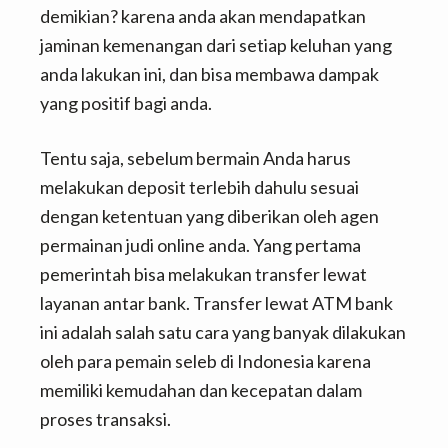
demikian? karena anda akan mendapatkan
jaminan kemenangan dari setiap keluhan yang
anda lakukan ini, dan bisa membawa dampak
yang positif bagi anda.
Tentu saja, sebelum bermain Anda harus
melakukan deposit terlebih dahulu sesuai
dengan ketentuan yang diberikan oleh agen
permainan judi online anda.
Yang pertama
pemerintah bisa melakukan transfer lewat
layanan antar bank. Transfer lewat ATM bank
ini adalah salah satu cara yang banyak dilakukan
oleh para pemain seleb di Indonesia karena
memiliki kemudahan dan kecepatan dalam
proses transaksi.