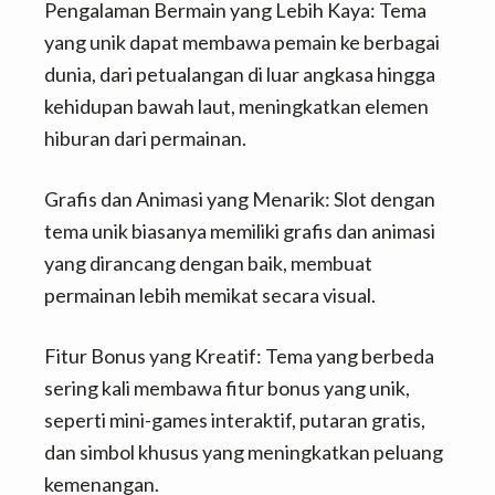
Pengalaman Bermain yang Lebih Kaya: Tema
yang unik dapat membawa pemain ke berbagai
dunia, dari petualangan di luar angkasa hingga
kehidupan bawah laut, meningkatkan elemen
hiburan dari permainan.
Grafis dan Animasi yang Menarik: Slot dengan
tema unik biasanya memiliki grafis dan animasi
yang dirancang dengan baik, membuat
permainan lebih memikat secara visual.
Fitur Bonus yang Kreatif: Tema yang berbeda
sering kali membawa fitur bonus yang unik,
seperti mini-games interaktif, putaran gratis,
dan simbol khusus yang meningkatkan peluang
kemenangan.