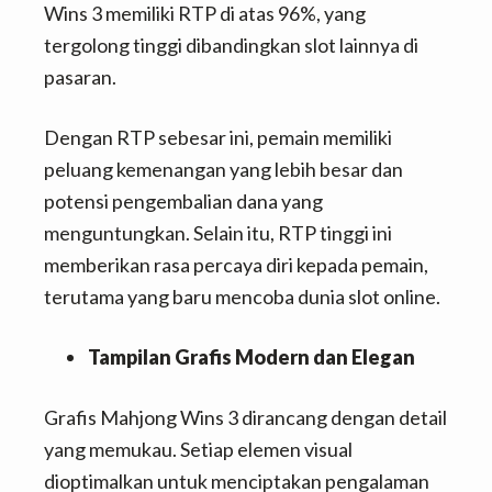
Wins 3 memiliki RTP di atas 96%, yang
tergolong tinggi dibandingkan slot lainnya di
pasaran.
Dengan RTP sebesar ini, pemain memiliki
peluang kemenangan yang lebih besar dan
potensi pengembalian dana yang
menguntungkan. Selain itu, RTP tinggi ini
memberikan rasa percaya diri kepada pemain,
terutama yang baru mencoba dunia slot online.
Tampilan Grafis Modern dan Elegan
Grafis Mahjong Wins 3 dirancang dengan detail
yang memukau. Setiap elemen visual
dioptimalkan untuk menciptakan pengalaman