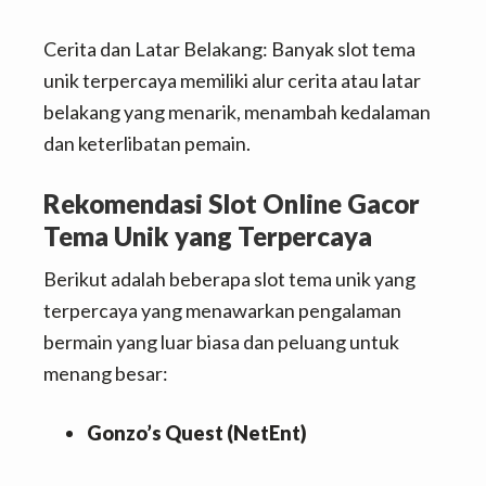
Cerita dan Latar Belakang: Banyak slot tema
unik terpercaya memiliki alur cerita atau latar
belakang yang menarik, menambah kedalaman
dan keterlibatan pemain.
Rekomendasi Slot Online Gacor
Tema Unik yang Terpercaya
Berikut adalah beberapa slot tema unik yang
terpercaya yang menawarkan pengalaman
bermain yang luar biasa dan peluang untuk
menang besar:
Gonzo’s Quest (NetEnt)